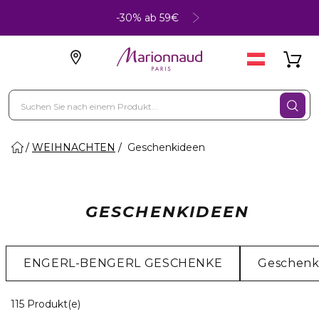
-30% ab 59€
WEIHNACHTEN
Geschenkideen
GESCHENKIDEEN
ENGERL-BENGERL GESCHENKE
Geschenke
20 Angezeigte Produkte
115 Produkt(e)