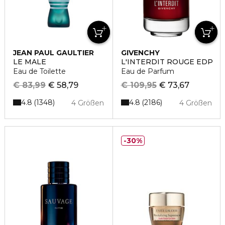
JEAN PAUL GAULTIER
GIVENCHY
LE MALE
L'INTERDIT ROUGE EDP
Eau de Toilette
Eau de Parfum
€ 83,99
€ 58,79
€ 109,95
€ 73,67
4.8
4.8
1348
2186
4 Größen
4 Größen
30%