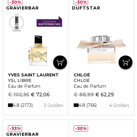
30%
30%
GRAVIERBAR
DUFTSTAR
YVES SAINT LAURENT
CHLOÉ
YSL LIBRE
CHLOÉ
Eau de Parfum
Eau de Parfum
€ 102,95
€ 72,06
€ 88,99
€ 62,29
4.8
4.8
2172
766
3 Größen
4 Größen
33%
30%
GRAVIERBAR