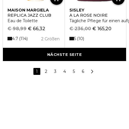
MAISON MARGIELA
SISLEY
REPLICA JAZZ CLUB
À LA ROSE NOIRE
Eau de Toilette
Tägliche Pflege für einen auf
€ 98,99
€ 66,32
€ 236,00
€ 165,20
4.7
5
114
10
2 Größen
NÄCHSTE SEITE
1
2
3
4
5
6