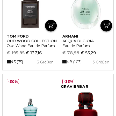
TOM FORD
ARMANI
OUD WOOD COLLECTION
ACQUA DI GIOIA
Oud Wood Eau de Parfum
Eau de Parfum
€ 195,95
€ 137,16
€ 78,99
€ 55,29
4.5
4.8
75
103
3 Größen
3 Größen
30%
33%
GRAVIERBAR