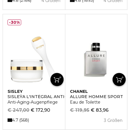
4.8
4.8
2186
1893
4 Größen
4 Größen
30%
SISLEY
CHANEL
SISLEŸA L'INTÉGRAL ANTI-ÂGE
ALLURE HOMME SPORT
Anti-Aging-Augenpflege
Eau de Toilette
€ 247,00
€ 172,90
€ 119,95
€ 83,96
4.7
568
3 Größen