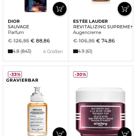
DIOR
ESTÉE LAUDER
SAUVAGE
REVITALIZING SUPREME+
Parfum
Augencreme
€ 126,95
€ 88,86
€ 106,95
€ 74,86
4.8
4.9
843
61
4 Größen
33%
30%
GRAVIERBAR