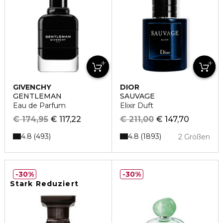
GIVENCHY
DIOR
GENTLEMAN
SAUVAGE
Eau de Parfum
Elixir Duft
€ 174,95
€ 117,22
€ 211,00
€ 147,70
4.8
4.8
493
1893
2 Größen
30%
30%
Stark Reduziert