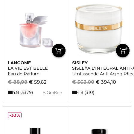
LANCÔME
SISLEY
LA VIE EST BELLE
SISLEŸA L'INTÉGRAL ANTI-
Eau de Parfum
Umfassende Anti-Aging Pfle
€ 88,99
€ 59,62
€ 563,00
€ 394,10
4.8
4.8
3379
310
5 Größen
33%