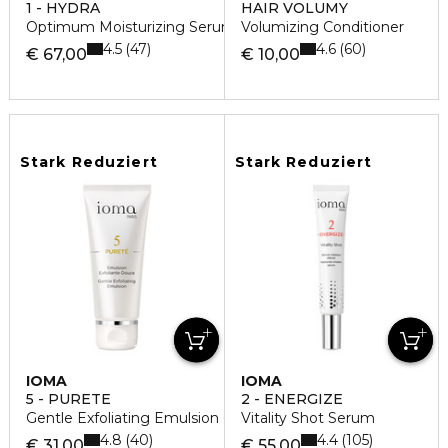
1 - HYDRA
HAIR VOLUMY
Optimum Moisturizing Serum Gesichtsserum
Volumizing Conditioner
4.5
4.6
47
60
€ 67,00
€ 10,00
Stark Reduziert
Stark Reduziert
IOMA
IOMA
5 - PURETE
2 - ENERGIZE
Gentle Exfoliating Emulsion Gesichtsreinigung
Vitality Shot Serum
4.8
4.4
40
105
€ 31,00
€ 55,00