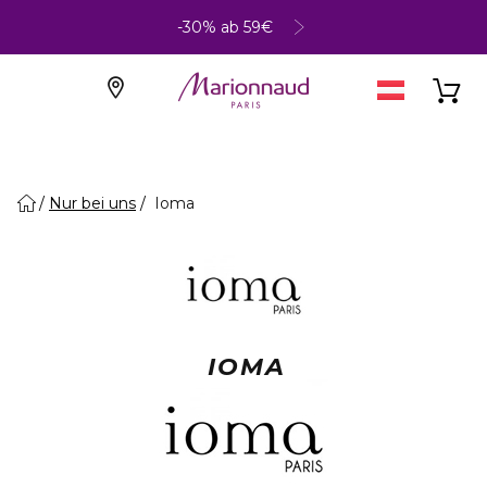
-30% ab 59€
Nur bei uns
Ioma
IOMA