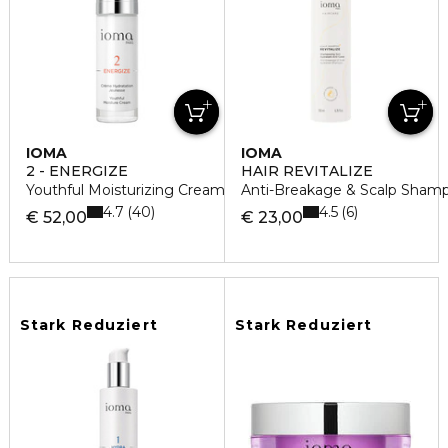
IOMA
IOMA
2 - ENERGIZE
HAIR REVITALIZE
Youthful Moisturizing Cream Day&Night Gesichtscreme
Anti-Breakage & Scalp Sham
4.7
4.5
40
6
€ 52,00
€ 23,00
Stark Reduziert
Stark Reduziert