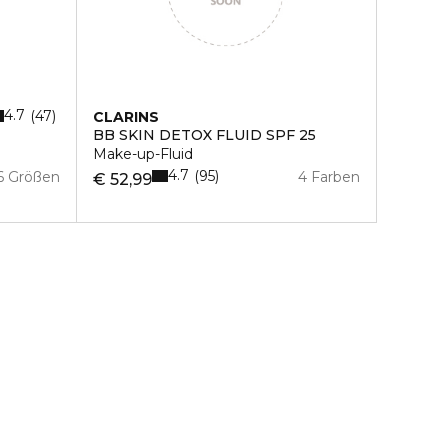
4.7
47
CLARINS
BB SKIN DETOX FLUID SPF 25
Make-up-Fluid
4.7
95
6 Größen
4 Farben
€ 52,99