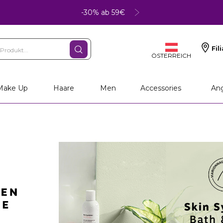
-30% ab 59€
Fil
ÖSTERREICH
Make Up
Haare
Men
Accessories
An