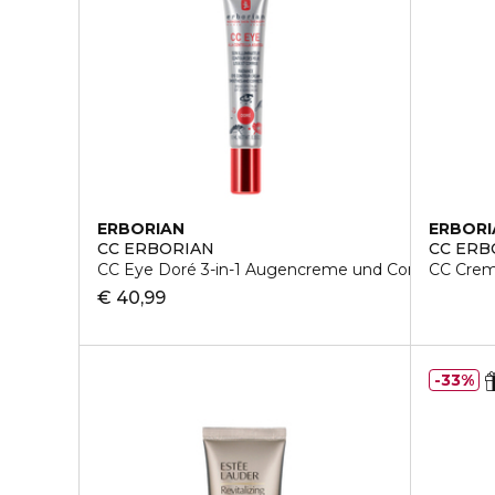
ERBORIAN
ERBORI
CC ERBORIAN
CC ERB
CC Eye Doré 3-in-1 Augencreme und Concealer
CC Cre
€ 40,99
33%