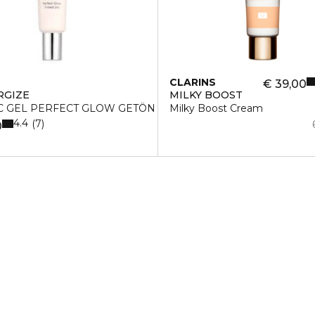
CLARINS
€ 39,00
RGIZE
MILKY BOOST
C GEL PERFECT GLOW GETÖN
Milky Boost Cream
4.4
7
0