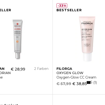
33%
ELLER
BESTSELLER
AN
2 Farben
FILORGA
€ 28,99
ORIAN
OXYGEN GLOW
me
Oxygen-Glow CC Cream
5
1
€ 57,99
€ 38,85