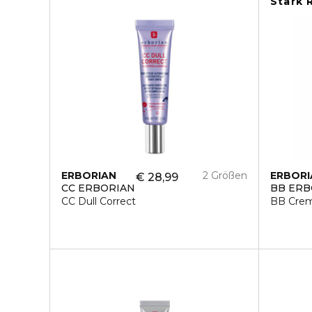
Stark 
ERBORIAN
2 Größen
ERBORI
€ 28,99
CC ERBORIAN
BB ERB
CC Dull Correct
BB Crem