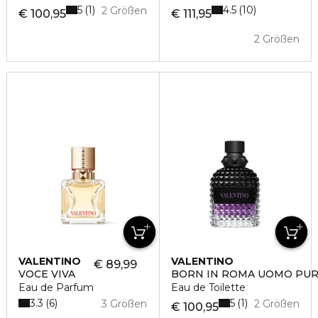
5
4.5
1
10
2 Größen
€ 100,95
€ 111,95
2 Größen
VALENTINO
VALENTINO
€ 89,99
VOCE VIVA
BORN IN ROMA UOMO PU
Eau de Parfum
Eau de Toilette
3.3
5
6
1
3 Größen
2 Größen
€ 100,95