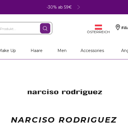
-30% ab 59€
Fil
ÖSTERREICH
rsönliche Geschenke
Make Up
Haare
Men
Accessories
An
NARCISO RODRIGUEZ