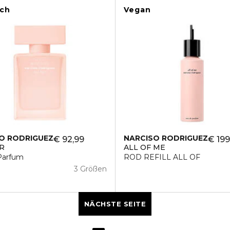
ich
Vegan
O RODRIGUEZ
NARCISO RODRIGUEZ
€ 92,99
€ 199
R
ALL OF ME
Parfum
ROD REFILL ALL OF
3 Größen
NÄCHSTE SEITE