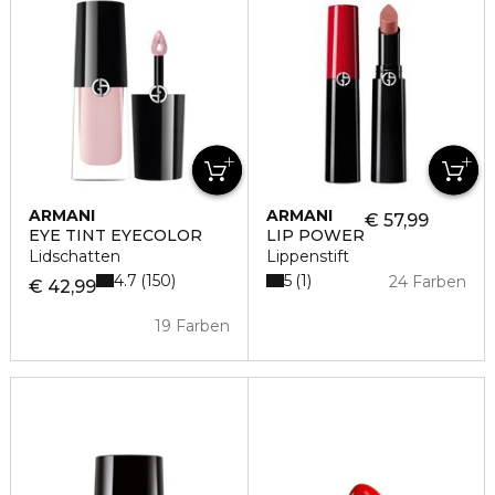
ARMANI
ARMANI
€ 57,99
EYE TINT EYECOLOR
LIP POWER
Lidschatten
Lippenstift
4.7
5
150
1
24 Farben
€ 42,99
19 Farben