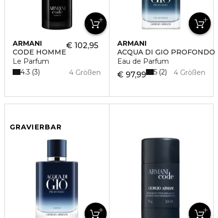
ARMANI
ARMANI
€ 102,95
CODE HOMME
ACQUA DI GIÒ PROFONDO
Le Parfum
Eau de Parfum
4.3
5
3
2
4 Größen
4 Größen
€ 97,99
GRAVIERBAR