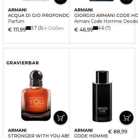
ARMANI
ARMANI
ACQUA DI GIÒ PROFONDO
GIORGIO ARMANI CODE H
Parfum
Armani Code Homme Deodora
3.7
4.6
3
7
4 Größen
€ 111,99
€ 46,99
GRAVIERBAR
ARMANI
ARMANI
€ 88,99
STRONGER WITH YOU ABSOLU
CODE HOMME