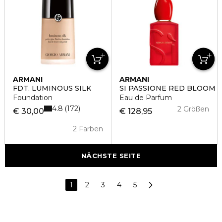
ARMANI
ARMANI
FDT. LUMINOUS SILK
SÌ PASSIONE RED BLOOM
Foundation
Eau de Parfum
4.8
172
2 Größen
€ 30,00
€ 128,95
2 Farben
NÄCHSTE SEITE
1
2
3
4
5