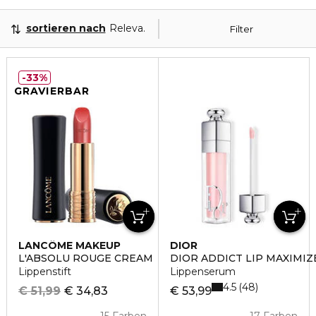
sortieren nach
Relevanz
Filter
33%
GRAVIERBAR
LANCÔME MAKEUP
DIOR
L'ABSOLU ROUGE CREAM
DIOR ADDICT LIP MAXIMIZ
Lippenstift
Lippenserum
4.5
48
€ 51,99
€ 34,83
€ 53,99