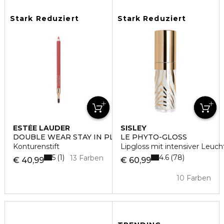
Stark Reduziert
Stark Reduziert
ESTÉE LAUDER
SISLEY
DOUBLE WEAR STAY IN PLACE LIP
LE PHYTO-GLOSS
Konturenstift
Lipgloss mit intensiver Leucht
5
4.6
1
78
13 Farben
€ 40,99
€ 60,99
10 Farben