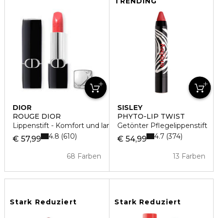
TRENDING
DIOR
SISLEY
ROUGE DIOR
PHYTO-LIP TWIST
Lippenstift - Komfort und langer Halt
Getönter Pflegelippenstift
4.8
4.7
610
374
€ 57,99
€ 54,99
68 Farben
13 Farben
Stark Reduziert
Stark Reduziert