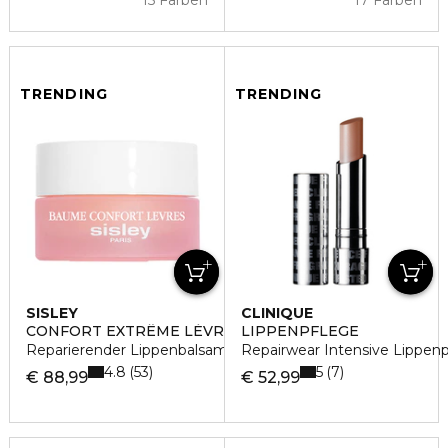
15 Farben
17 Farben
TRENDING
TRENDING
SISLEY
CLINIQUE
CONFORT EXTRÊME LÈVRES
LIPPENPFLEGE
Reparierender Lippenbalsam
Repairwear Intensive Lippen
4.8
5
53
7
€ 88,99
€ 52,99