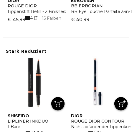
DIOR
ERBORIAN
ROUGE DIOR
BB ERBORIAN
Lippenstift Refill - 2 Finishes: Samt und Satin
BB Eye Touche Parfaite 3-in
4
3
15 Farben
€ 45,99
€ 40,99
Stark Reduziert
SHISEIDO
DIOR
LIPLINER INKDUO
ROUGE DIOR CONTOUR
1 Bare
Nicht abfärbender Lippenkont