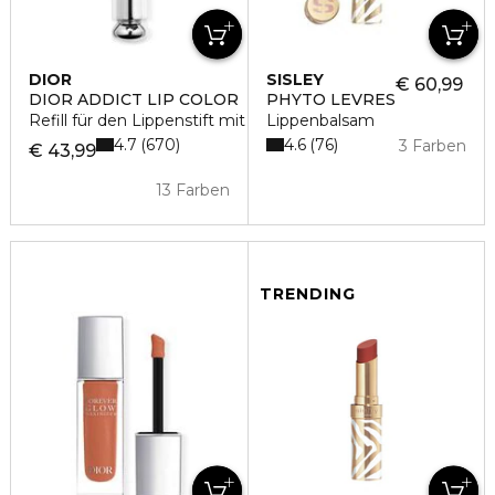
DIOR
SISLEY
€ 60,99
DIOR ADDICT LIP COLOR
PHYTO LEVRES
Refill für den Lippenstift mit Glanz-Finish
Lippenbalsam
4.7
4.6
670
76
3 Farben
€ 43,99
13 Farben
TRENDING