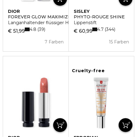
DIOR
SISLEY
FOREVER GLOW MAXIMIZER
PHYTO-ROUGE SHINE
Langanhaltender flüssiger Highlighter
Lippenstift
4.8
4.7
39
344
€ 51,99
€ 60,99
7 Farben
15 Farben
Cruelty-free