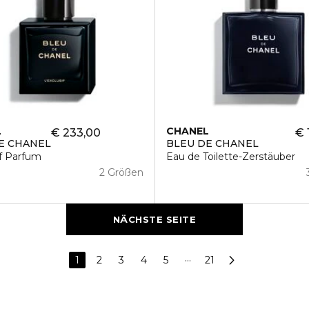
L
CHANEL
€ 233,00
€ 
E CHANEL
BLEU DE CHANEL
if Parfum
Eau de Toilette-Zerstäuber
2 Größen
NÄCHSTE SEITE
1
2
3
4
5
···
21