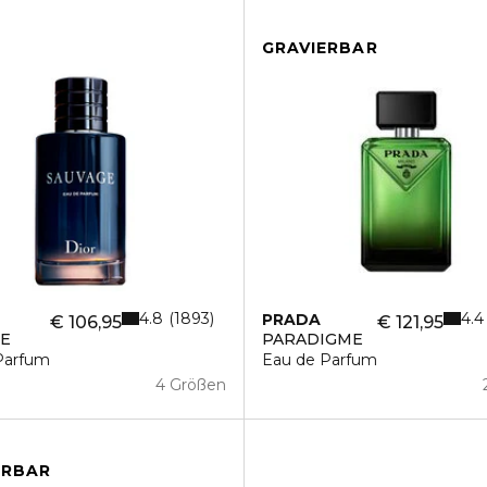
GRAVIERBAR
4.8
4.4
1893
PRADA
€ 106,95
€ 121,95
GE
PARADIGME
Parfum
Eau de Parfum
4 Größen
ERBAR