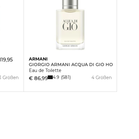
ARMANI
119,95
GIORGIO ARMANI ACQUA DI GIÒ HO
Eau de Toilette
4.9
581
3 Größen
4 Größen
€ 86,99