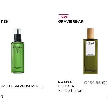
33%
ITEN
GRAVIERBAR
LOEWE
€ 154,95
€ 1
GME LE PARFUM REFILL
ESENCIA
Eau de Parfum
00