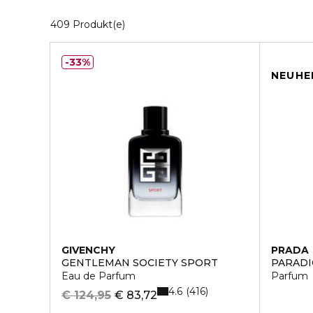
20 Angezeigte Produkte
409 Produkt(e)
33%
NEUHE
GIVENCHY
PRADA
GENTLEMAN SOCIETY SPORT
PARADI
Eau de Parfum
Parfum
4.6
416
€ 124,95
€ 83,72