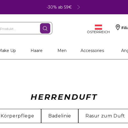
-30% ab 59€
Fil
ÖSTERREICH
Make Up
Haare
Men
Accessories
An
HERRENDUFT
Körperpflege
Badelinie
Rasur zum Duft