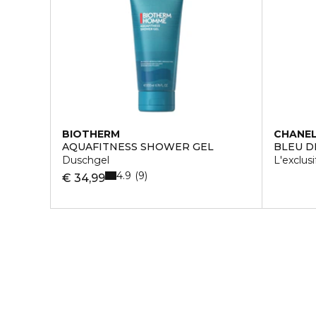
BIOTHERM
CHANE
AQUAFITNESS SHOWER GEL
BLEU D
Duschgel
L'exclus
4.9
9
€ 34,99