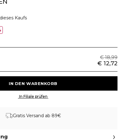
EN
dieses Kaufs
%
€ 18,99
€ 12,72
 IN DEN WARENKORB 
 In Filiale prüfen 
Gratis Versand ab 89€
ung