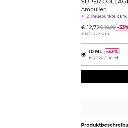
SUPER COLLAG
Ampullen
12 Treuepunkte
dank 
€ 12,72
€ 18,99
33
€ 127,20 / 100 ml
10 ML
33%
€ 127,20 / 100 ml
Produktbeschreib