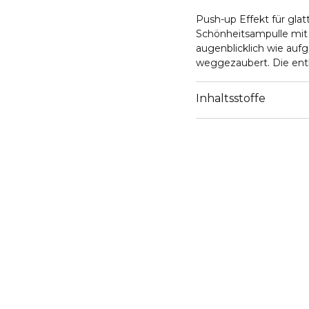
Push-up Effekt für gla
Schönheitsampulle mit
augenblicklich wie aufg
weggezaubert. Die entk
wenn die Haut unter äu
Das strahlende Aussehen
Inhaltsstoffe
Sehen Sie den Erfolg im
Verwenden Sie eine Sc
nachlassende Spannkraf
Pflegeerfolg verwenden
Anwendung: Vor Gebrau
abknicken. Inhalt in di
verteilen und einmassie