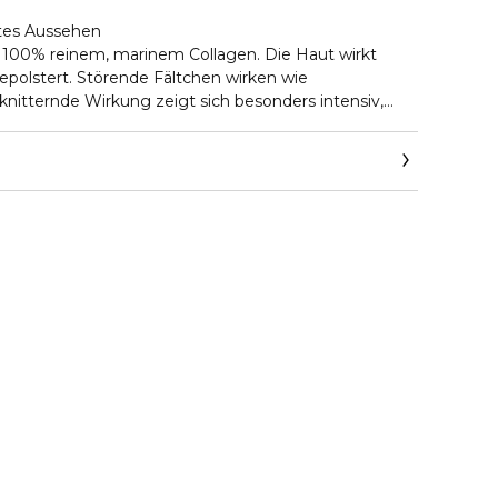
ttes Aussehen
 100% reinem, marinem Collagen. Die Haut wirkt
epolstert. Störende Fältchen wirken wie
nitternde Wirkung zeigt sich besonders intensiv,
ßeren Einflüssen und Trockenheitsfältchen leidet.
 zeigt sich für viele Tage.
 Spiegel - spürbar prallere Haut!
hönheitsampulle immer dann, wenn Sie Fältchen und
t wirkungsvoll behandeln wollen. Für einen optimalen
 Sie jeden 2. Abend eine Ampulle.
ch schütteln! Ampulle am Brechring nach hinten
e Hand geben. Mit den Fingerspitzen auftragen,
ren.