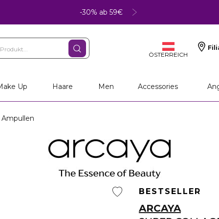
-30% ab 59€
Fil
ÖSTERREICH
Make Up
Haare
Men
Accessories
An
Ampullen
BESTSELLER
ARCAYA