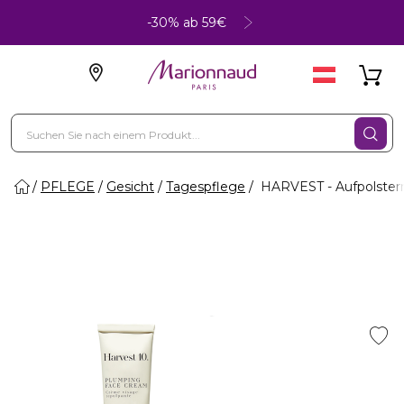
-30% ab 59€
PFLEGE
Gesicht
Tagespflege
HARVEST - Aufpolster