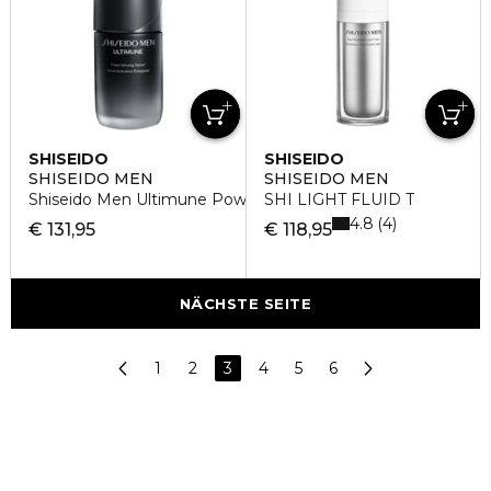
SHISEIDO
SHISEIDO
SHISEIDO MEN
SHISEIDO MEN
Shiseido Men Ultimune Power Infusing Serum
SHI LIGHT FLUID T
4.8
4
€ 131,95
€ 118,95
NÄCHSTE SEITE
1
2
3
4
5
6