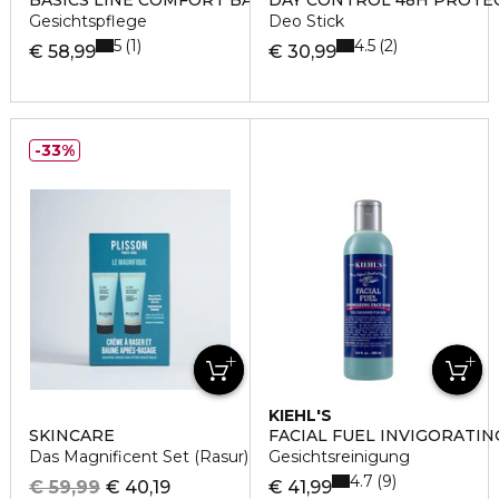
BASICS LINE COMFORT BALM
DAY CONTROL 48H PROTEC
Gesichtspflege
Deo Stick
5
4.5
1
2
€ 58,99
€ 30,99
33%
KIEHL'S
SKINCARE
FACIAL FUEL INVIGORATI
Das Magnificent Set (Rasur)
Gesichtsreinigung
4.7
9
€ 59,99
€ 40,19
€ 41,99