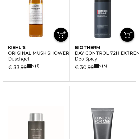
KIEHL'S
BIOTHERM
ORIGINAL MUSK SHOWER GEL
DAY CONTROL 72H EXTRE
Duschgel
Deo Spray
5
5
1
3
€ 33,99
€ 30,99