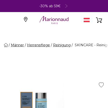
-30% ab 59€
Männer
Herrenpflege
Reinigung
SKINCARE - Reinig