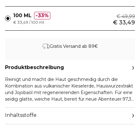
100 ML
33%
€ 49,99
€ 33,49
€ 33,49 / 100 ml
Gratis Versand ab 89€
Produktbeschreibung
Reinigt und macht die Haut geschmeidig durch die
Kombination aus vulkanischer Kieselerde, Hauswurzextrakt
und Jojobaöl mit regenerierenden Eigenschaften. Für eine
seidig glatte, weiche Haut, bereit für neue Abenteuer.97,34
% Inhaltsstoffe natürlichen Ursprungs.100-ml-Tube aus
recycelbarem Material.
Inhaltsstoffe