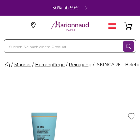
-30% ab 59€
Männer
Herrenpflege
Reinigung
SKINCARE - Belebe