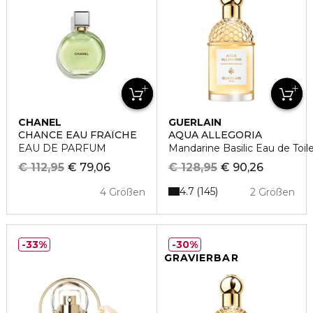
CHANEL
GUERLAIN
CHANCE EAU FRAÎCHE
AQUA ALLEGORIA
EAU DE PARFUM
Mandarine Basilic Eau de Toil
€ 112,95
€ 79,06
€ 128,95
€ 90,26
4.7
145
4 Größen
2 Größen
33%
30%
GRAVIERBAR