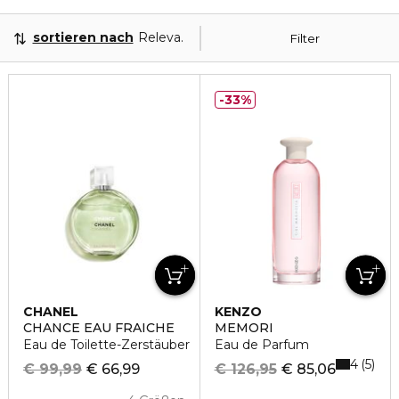
sortieren nach
Relevanz
Filter
33%
CHANEL
KENZO
CHANCE EAU FRAICHE
MEMORI
Eau de Toilette-Zerstäuber
Eau de Parfum
4
5
€ 99,99
€ 66,99
€ 126,95
€ 85,06