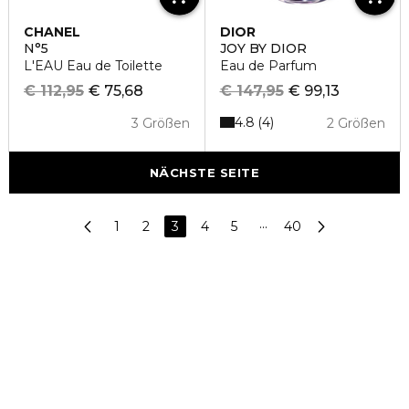
CHANEL
DIOR
N°5
JOY BY DIOR
L'EAU Eau de Toilette
Eau de Parfum
€ 112,95
€ 75,68
€ 147,95
€ 99,13
4.8
4
3 Größen
2 Größen
NÄCHSTE SEITE
1
2
3
4
5
···
40