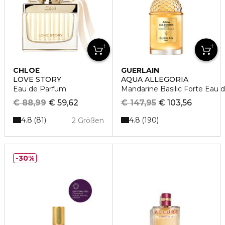
CHLOÉ
GUERLAIN
LOVE STORY
AQUA ALLEGORIA
Eau de Parfum
Mandarine Basilic Forte Eau 
€ 88,99
€ 59,62
€ 147,95
€ 103,56
4.8
4.8
81
190
2 Größen
30%