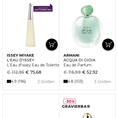
ISSEY MIYAKE
ARMANI
L'EAU D'ISSEY
ACQUA DI GIOIA
L'Eau d'Issey Eau de Toilette
Eau de Parfum
€ 112,95
€ 75,68
€ 78,99
€ 52,92
4.9
4.8
196
103
2 Größen
3 Größen
30%
GRAVIERBAR