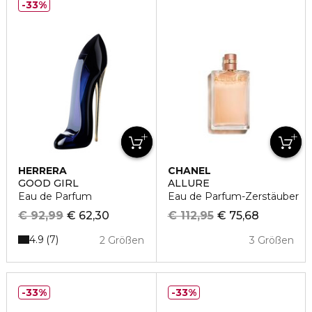
33%
HERRERA
CHANEL
GOOD GIRL
ALLURE
Eau de Parfum
Eau de Parfum-Zerstäuber
€ 92,99
€ 62,30
€ 112,95
€ 75,68
4.9
7
2 Größen
3 Größen
33%
33%