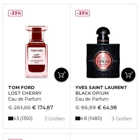
33%
33%
TOM FORD
YVES SAINT LAURENT
LOST CHERRY
BLACK OPIUM
Eau de Parfum
Eau de Parfum
€ 261,00
€ 174,87
€ 96,99
€ 64,98
4.5
4.8
1350
1480
3 Größen
3 Größen