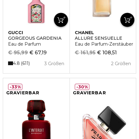
GUCCI
CHANEL
GORGEOUS GARDENIA
ALLURE SENSUELLE
Eau de Parfum
Eau de Parfum-Zerstäuber
€ 95,99
€ 67,19
€ 161,95
€ 108,51
4.8
611
3 Größen
2 Größen
33%
30%
GRAVIERBAR
GRAVIERBAR