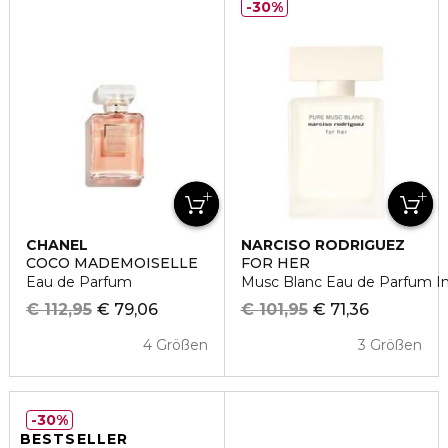
30%
CHANEL
NARCISO RODRIGUEZ
COCO MADEMOISELLE
FOR HER
Eau de Parfum
Musc Blanc Eau de Parfum I
€ 112,95
€ 79,06
€ 101,95
€ 71,36
4 Größen
3 Größen
30%
BESTSELLER