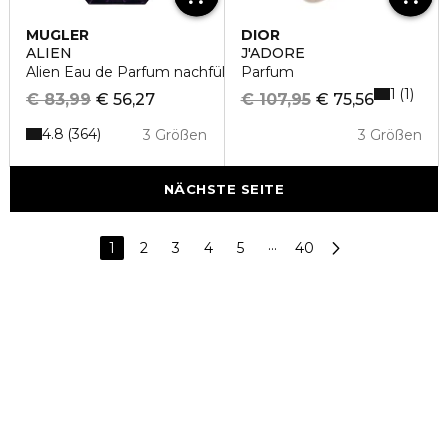
MUGLER
DIOR
ALIEN
J'ADORE
Alien Eau de Parfum nachfüllbar
Parfum
1
1
€ 83,99
€ 56,27
€ 107,95
€ 75,56
4.8
364
3 Größen
3 Größen
NÄCHSTE SEITE
1
2
3
4
5
···
40