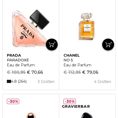
PRADA
CHANEL
PARADOXE
NO 5
Eau de Parfum
Eau de Parfum
€ 100,95
€ 70,66
€ 112,95
€ 79,06
4.8
264
3 Größen
4 Größen
30%
30%
GRAVIERBAR