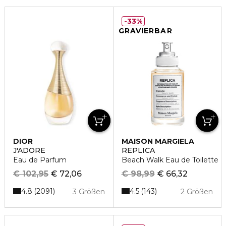
33%
GRAVIERBAR
DIOR
MAISON MARGIELA
J'ADORE
REPLICA
Eau de Parfum
Beach Walk Eau de Toilette
€ 102,95
€ 72,06
€ 98,99
€ 66,32
4.8
4.5
2091
143
3 Größen
2 Größen