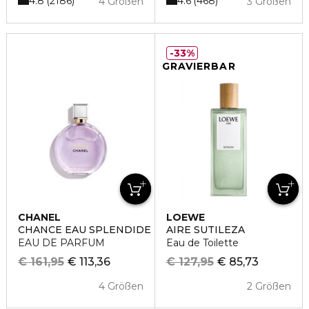
4.8
4.6
2186
468
4 Größen
3 Größen
33%
GRAVIERBAR
CHANEL
LOEWE
CHANCE EAU SPLENDIDE
AIRE SUTILEZA
EAU DE PARFUM
Eau de Toilette
€ 161,95
€ 113,36
€ 127,95
€ 85,73
4 Größen
2 Größen