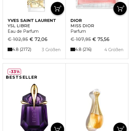
YVES SAINT LAURENT
DIOR
YSL LIBRE
MISS DIOR
Eau de Parfum
Parfum
€ 102,95
€ 72,06
€ 107,95
€ 75,56
4.8
4.8
2172
216
3 Größen
4 Größen
33%
BESTSELLER