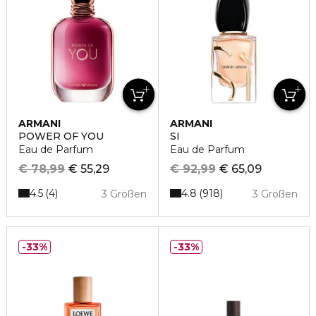
ARMANI
ARMANI
POWER OF YOU
SI
Eau de Parfum
Eau de Parfum
€ 78,99
€ 55,29
€ 92,99
€ 65,09
4.5
4.8
4
918
3 Größen
3 Größen
33%
33%