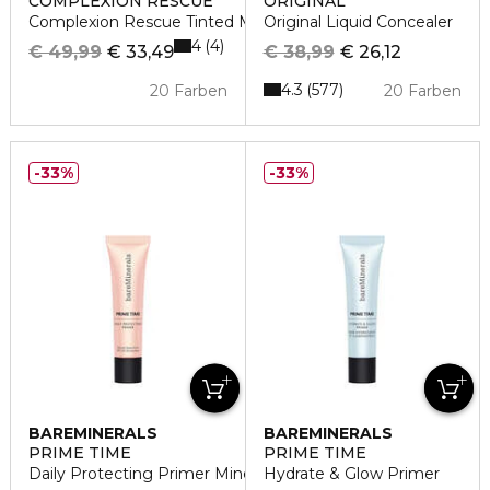
COMPLEXION RESCUE
ORIGINAL
Complexion Rescue Tinted Moisturizer
Original Liquid Concealer
4
4
€ 49,99
€ 33,49
€ 38,99
€ 26,12
4.3
577
20 Farben
20 Farben
33%
33%
BAREMINERALS
BAREMINERALS
PRIME TIME
PRIME TIME
Daily Protecting Primer Mineral SPF 30
Hydrate & Glow Primer