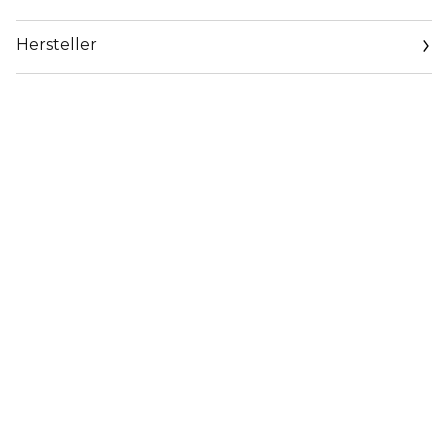
Hersteller
Email
fragen@loreal-group.com