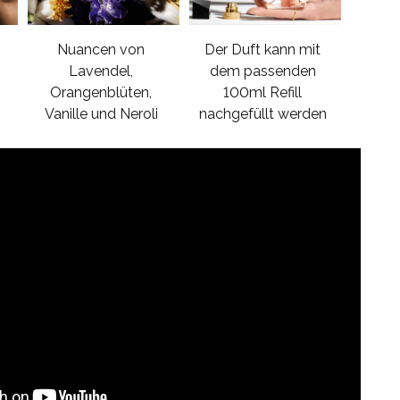
Nuancen von
Der Duft kann mit
Lavendel,
dem passenden
Orangenblüten,
100ml Refill
Vanille und Neroli
nachgefüllt werden