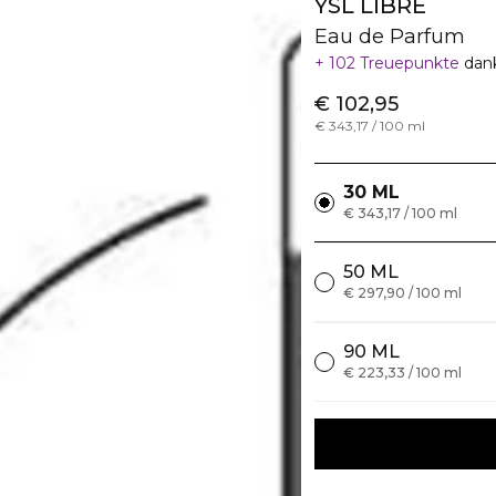
YSL LIBRE
Eau de Parfum
102 Treuepunkte
dan
€ 102,95
€ 343,17 / 100 ml
30 ML
€ 343,17 / 100 ml
50 ML
€ 297,90 / 100 ml
90 ML
€ 223,33 / 100 ml