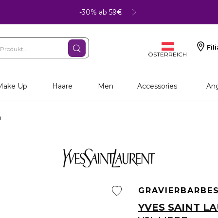
-30% ab 59€
Fil
ÖSTERREICH
Make Up
Haare
Men
Accessories
An
m
GRAVIERBAR
BE
YVES SAINT L