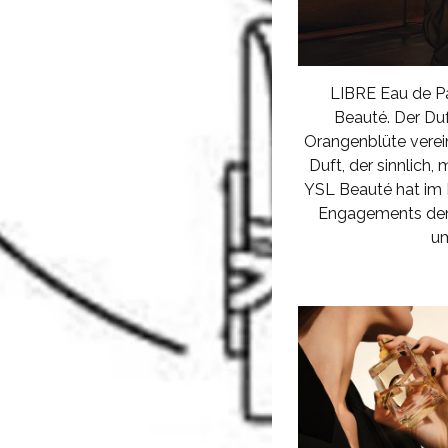
LIBRE Eau de Pa
Beauté. Der Duf
Orangenblüte verei
Duft, der sinnlich, 
YSL Beauté hat im
Engagements den 
um