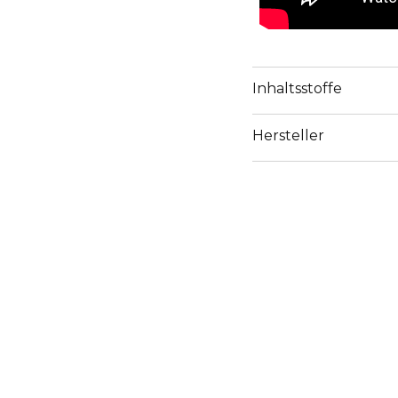
Inhaltsstoffe
Hersteller
Email
fragen@loreal-group.c