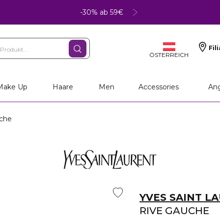
-30% ab 59€
Fil
ÖSTERREICH
Make Up
Haare
Men
Accessories
An
che
YVES SAINT L
RIVE GAUCHE