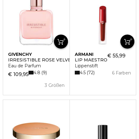
GIVENCHY
ARMANI
€ 55,99
IRRESISTIBLE ROSE VELVET
LIP MAESTRO
Eau de Parfum
Lippenstift
4.8
4.5
9
72
6 Farben
€ 109,95
3 Größen