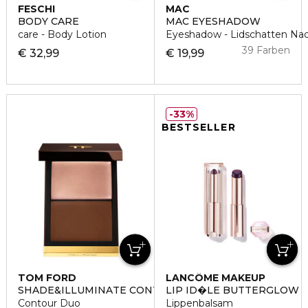
FESCHI
MAC
BODY CARE
MAC EYESHADOW
care - Body Lotion
Eyeshadow - Lidschatten Nac
39 Farben
€ 32,99
€ 19,99
33%
BESTSELLER
TOM FORD
LANCÔME MAKEUP
SHADE&ILLUMINATE CONTOURING
LIP ID�LE BUTTERGLOW
Contour Duo
Lippenbalsam