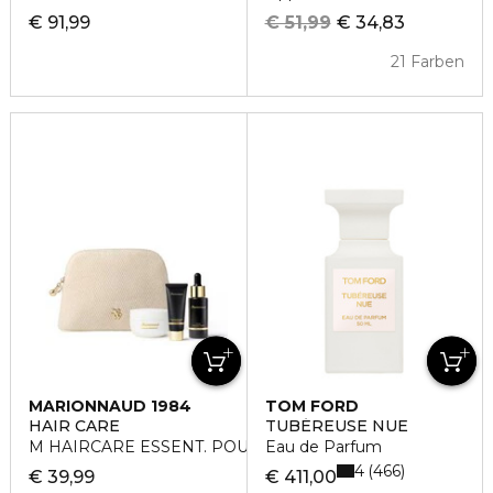
€ 91,99
€ 51,99
€ 34,83
21 Farben
MARIONNAUD 1984
TOM FORD
HAIR CARE
TUBÉREUSE NUE
M HAIRCARE ESSENT. POUCH VANES
Eau de Parfum
4
466
€ 39,99
€ 411,00