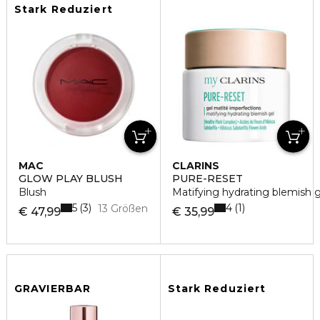
Stark Reduziert
MAC
CLARINS
GLOW PLAY BLUSH
PURE-RESET
Blush
Matifying hydrating blemish g
5
4
3
1
13 Größen
€ 47,99
€ 35,99
GRAVIERBAR
Stark Reduziert