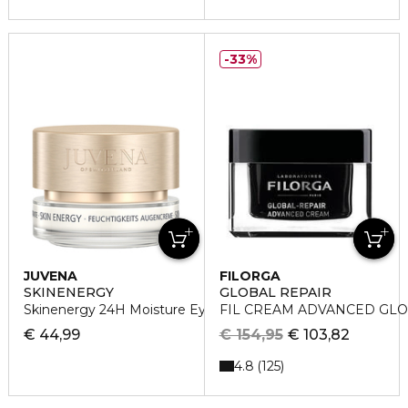
33%
JUVENA
FILORGA
SKINENERGY
GLOBAL REPAIR
Skinenergy 24H Moisture Eye Cream Augenpflege
FIL CREAM ADVANCED GLO
€ 44,99
€ 154,95
€ 103,82
4.8
125