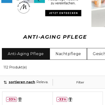
ANTI-AGING PFLEGE
Anti-Aging Pflege
Nachtpflege
Gesic
20 Angezeigte Produkte
112 Produkt(e)
sortieren nach
Relevanz
Filter
33%
33%