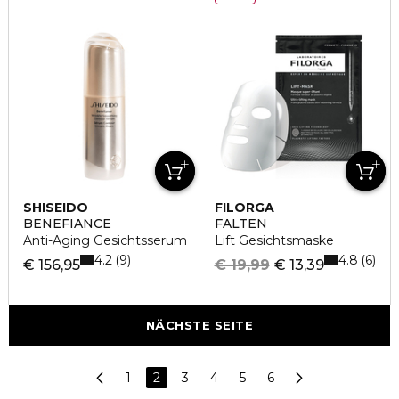
SHISEIDO
FILORGA
BENEFIANCE
FALTEN
Anti-Aging Gesichtsserum
Lift Gesichtsmaske
4.2
4.8
9
6
€ 156,95
€ 19,99
€ 13,39
NÄCHSTE SEITE
1
2
3
4
5
6