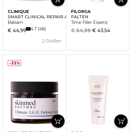
CLINIQUE
FILORGA
SMART CLINICAL REPAIR AM/PM RETINOID BALM
FALTEN
Balsam
Time Filler Essenz
4.7
48
€ 44,99
€ 64,99
€ 43,54
2 Größen
33%