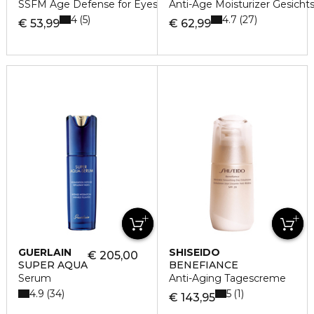
SSFM Age Defense for Eyes
Anti-Age Moisturizer Gesichts
4
4.7
5
27
€ 53,99
€ 62,99
GUERLAIN
SHISEIDO
€ 205,00
SUPER AQUA
BENEFIANCE
Serum
Anti-Aging Tagescreme
4.9
5
34
1
€ 143,95