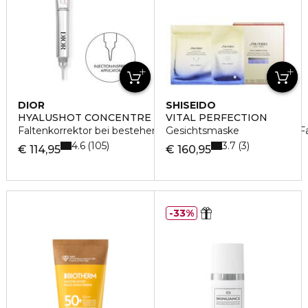
DIOR
SHISEIDO
HYALUSHOT CONCENTRE
VITAL PERFECTION
Faltenkorrektor bei bestehenden und sich abzeichnenden F
Gesichtsmaske
4.6
3.7
105
3
€ 114,95
€ 160,95
33%