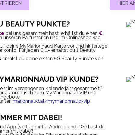
STRIEREN
HIER 
U BEAUTY PUNKTE?
te
bei uns
gesammelt hast,
erhältst du einen
€
n unseren Parfümerien und im Onlineshop wie
auf deine MyMarionnaud Karte vor und hinterlege
konto. Für jeden € 1,- erhältst du 1 Beauty
k
erhälst du deine
ersten 50 Beauty Punkte von
MYMARIONNAUD VIP KUNDE?
mehr im vergangenen Kalenderjahr gesammelt?
ahr automatisch zum
MyMarionnaud VIP
und
Angebote.
unter:
marionnaud.at/mymarionnaud-vip
MMER MIT DABEI!
aud App
(verfügbar für Android und iOS) hast du
mer mit dabei!