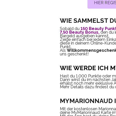
HIER REGI
WIE SAMMELST D
Sobald du
150 Beauty Punk
7,50 Beauty Bonus
,
den du i
Bargeld ausgeben kannst.
Zeige einfach bei jedem Eink
diese in deinem Online-Kunden
Punkt.
Als
Willkommensgeschen
uns geschenkt!
WIE WERDE ICH 
Hast du 1.000 Punkte oder 
Dann wirst du im nächsten J
erhälst noch mehr exklusive 
Mehr Details dazu findest du 
MYMARIONNAUD I
Mit der kostenlosen
Marionn
deine MyMarionnaud Karte im