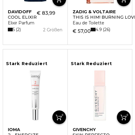
DAVIDOFF
ZADIG & VOLTAIRE
€ 83,99
COOL ELIXIR
THIS IS HIM! BURNING LOV
Elixir Parfum
Eau de Toilette
5
4.9
2
26
2 Größen
€ 57,00
Stark Reduziert
Stark Reduziert
IOMA
GIVENCHY