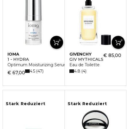
IOMA
GIVENCHY
€ 85,00
1 - HYDRA
GIV MYTHICALS
Optimum Moisturizing Serum Gesichtsserum
Eau de Toilette
4.5
4.8
47
4
€ 67,00
Stark Reduziert
Stark Reduziert