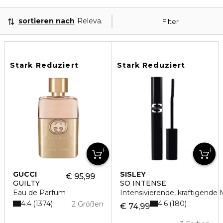
sortieren nach
Relevanz
Filter
Stark Reduziert
Stark Reduziert
GUCCI
SISLEY
€ 95,99
GUILTY
SO INTENSE
Eau de Parfum
Intensivierende, kräftigende 
4.4
4.6
1374
180
2 Größen
€ 74,99