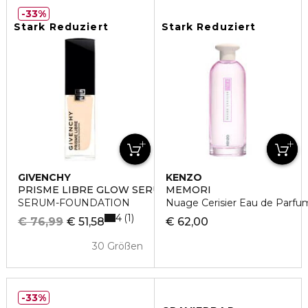
33%
Stark Reduziert
Stark Reduziert
GIVENCHY
KENZO
PRISME LIBRE GLOW SERUM
MEMORI
SERUM-FOUNDATION
Nuage Cerisier Eau de Parfu
4
1
€ 76,99
€ 51,58
€ 62,00
30 Größen
33%