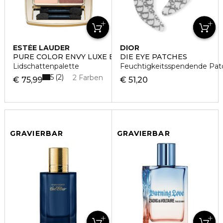
ESTÉE LAUDER
DIOR
PURE COLOR ENVY LUXE EYESHADOW
DIE EYE PATCHES
Lidschattenpalette
Feuchtigkeitsspendende Patc
5
2
2 Farben
€ 75,99
€ 51,20
GRAVIERBAR
GRAVIERBAR