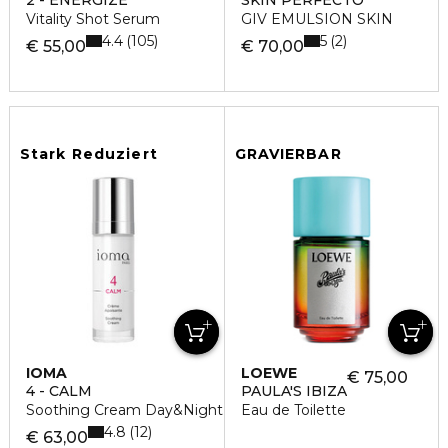
2 - ENERGIZE
SKIN PERFECTO
Vitality Shot Serum
GIV EMULSION SKIN
4.4
5
105
2
€ 55,00
€ 70,00
Stark Reduziert
GRAVIERBAR
IOMA
LOEWE
€ 75,00
4 - CALM
PAULA'S IBIZA
Soothing Cream Day&Night Gesichtscreme
Eau de Toilette
4.8
12
€ 63,00