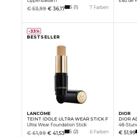
Lippenbalsam
Eau de 
5
1
7 Farben
€ 53,99
€ 36,17
33%
BESTSELLER
LANCÔME
DIOR
TEINT IDÔLE ULTRA WEAR STICK F
DIOR A
Ultra Wear Foundation Stick
48-Stun
5
2
6 Farben
€ 51,99
€ 61,99
€ 41,53