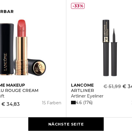
33%
ERBAR
ME MAKEUP
LANCÔME
€ 51,99
€ 3
LU ROUGE CREAM
ARTLINER
ift
Artliner Eyeliner
4.6
176
15 Farben
9
€ 34,83
NÄCHSTE SEITE