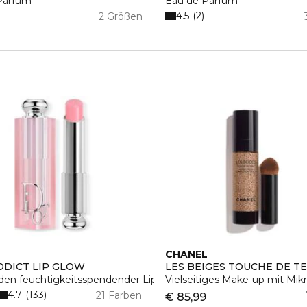
Parfum
Eau de Parfum
4.5
2
2 Größen
CHANEL
DDICT LIP GLOW
LES BEIGES TOUCHE DE TE
den feuchtigkeitsspendender Lippenbalsam
Vielseitiges Make-up mit Mi
4.7
133
21 Farben
€ 85,99