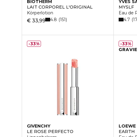
BIOTHERM
YVES S
LAIT CORPOREL L'ORIGINAL
MYSLF
Körperlotion
Eau de 
4.8
4.7
151
1
€ 33,99
33%
33%
GRAVI
GIVENCHY
LOEWE
LE ROSE PERFECTO
EARTH