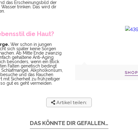
t und das Erscheinungsbild der
Wasser trinken. Das wird dir
en.
bensstil die Haut?
orge.
Wer schon in jungen
ucht sich später keine Sorgen
 machen. Ab Mitte Ende zwanzig
infach gehaltene Anti-Aging
ich besonders, wenn ein Blick
sten Falten genetisch bedingt
 Schlafmangel, Alkoholkonsum,
SHO
mbesuche und das Rauchen
rt mit Sicherheit zu frühzeitiger
 so gut es geht vermeiden.
Artikel teilen:
DAS KÖNNTE DIR GEFALLEN…