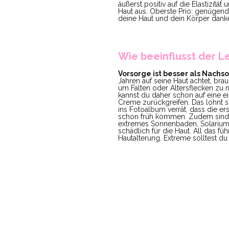
äußerst positiv auf die Elastizitä
Haut aus. Oberste Prio: genügend 
deine Haut und dein Körper dank
Wie beeinflusst der Le
Vorsorge ist besser als Nachs
Jahren auf seine Haut achtet, bra
um Falten oder Altersflecken zu
kannst du daher schon auf eine e
Creme zurückgreifen. Das lohnt s
ins Fotoalbum verrät, dass die er
schon früh kommen. Zudem sind
extremes Sonnenbaden, Solariu
schädlich für die Haut. All das füh
Hautalterung. Extreme solltest du