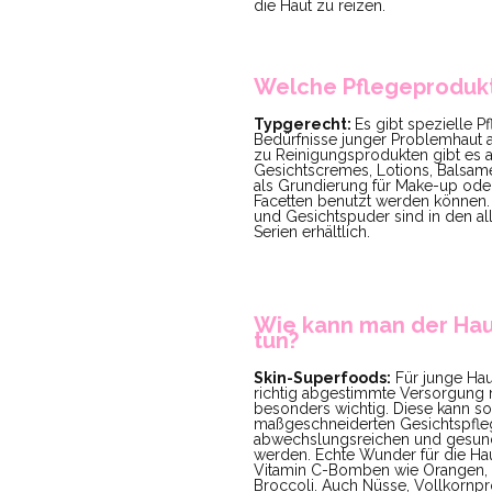
die Haut zu reizen.
Welche Pflegeprodukt
Typgerecht:
Es gibt spezielle Pf
Bedürfnisse junger Problemhaut 
zu Reinigungsprodukten gibt es 
Gesichtscremes, Lotions, Balsame
als Grundierung für Make-up oder
Facetten benutzt werden können. 
und Gesichtspuder sind in den al
Serien erhältlich.
Wie kann man der Hau
tun?
Skin-Superfoods:
Für junge Hau
richtig abgestimmte Versorgung m
besonders wichtig. Diese kann so
maßgeschneiderten Gesichtspfleg
abwechslungsreichen und gesun
werden. Echte Wunder für die Haut
Vitamin C-Bomben wie Orangen, Z
Broccoli. Auch Nüsse, Vollkornpr