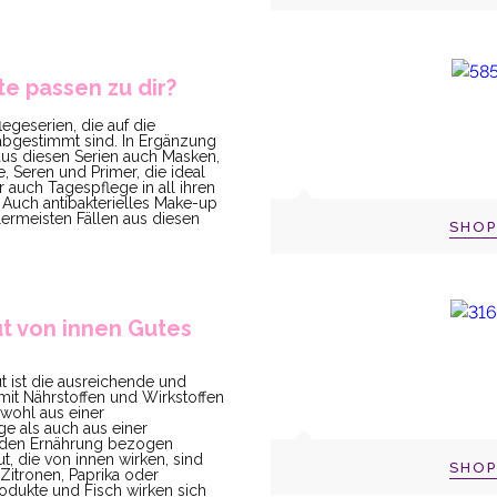
e passen zu dir?
legeserien, die auf die
abgestimmt sind. In Ergänzung
aus diesen Serien auch Masken,
, Seren und Primer, die ideal
 auch Tagespflege in all ihren
Auch antibakterielles Make-up
lermeisten Fällen aus diesen
SHO
t von innen Gutes
t ist die ausreichende und
it Nährstoffen und Wirkstoffen
wohl aus einer
e als auch aus einer
den Ernährung bezogen
, die von innen wirken, sind
SHO
itronen, Paprika oder
odukte und Fisch wirken sich