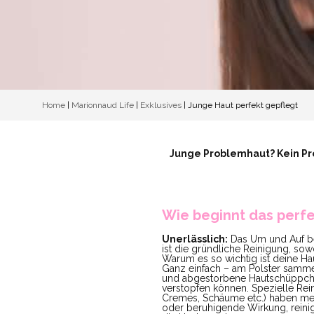
Home
|
Marionnaud Life
|
Exklusives
|
Junge Haut perfekt gepflegt
Junge Problemhaut? Kein Pro
Wie beginnt das perfe
Unerlässlich:
Das Um und Auf be
ist die gründliche Reinigung, so
Warum es so wichtig ist deine H
Ganz einfach – am Polster sammel
und abgestorbene Hautschüppche
verstopfen können. Spezielle Rei
Cremes, Schäume etc.) haben meis
oder beruhigende Wirkung, reinig