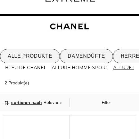
ALLE PRODUKTE
DAMENDÜFTE
HERR
BLEU DE CHANEL
ALLURE HOMME SPORT
ALLURE H
2 Angezeigte Produkte
2 Produkt(e)
sortieren nach
Relevanz
Filter