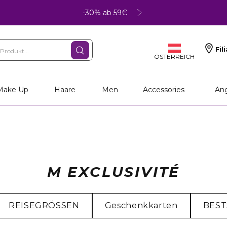
-30% ab 59€
Fil
ÖSTERREICH
Make Up
Haare
Men
Accessories
An
M EXCLUSIVITÉ
REISEGRÖSSEN
Geschenkkarten
BEST