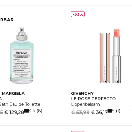
33%
ERBAR
 MARGIELA
GIVENCHY
A
LE ROSE PERFECTO
ath Eau de Toilette
Lippenbalsam
4.4
5
8
1
95
€ 129,28
€ 53,99
€ 36,17