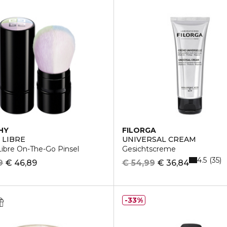
HY
FILORGA
 LIBRE
UNIVERSAL CREAM
ibre On-The-Go Pinsel
Gesichtscreme
4.5
35
9
€ 46,89
€ 54,99
€ 36,84
33%