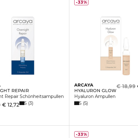
33%
A
ARCAYA
€ 18,99
GHT REPAIR
HYALURON GLOW
ht Repair Schönheitsampullen
Hyaluron Ampullen
5
5
3
5
9
€ 12,72
33%