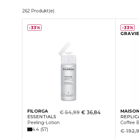
20 Angezeigte Produkte
262 Produkt(e)
33%
33%
GRAVI
FILORGA
MAISON
€ 54,99
€ 36,84
ESSENTIALS
REPLIC
Peeling-Lotion
Coffee B
4.4
57
€ 192,