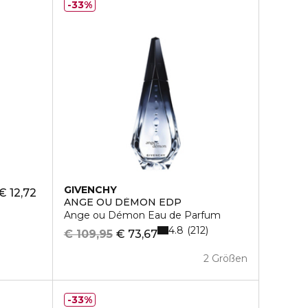
33%
GIVENCHY
€ 12,72
ANGE OU DÈMON EDP
Ange ou Démon Eau de Parfum
4.8
212
€ 109,95
€ 73,67
2 Größen
33%