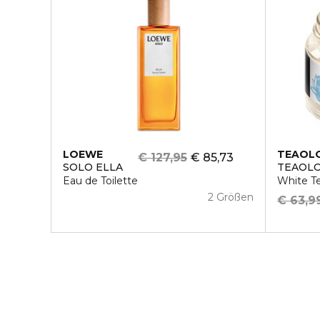
LOEWE
TEAOL
€ 127,95
€ 85,73
SOLO ELLA
TEAOLO
Eau de Toilette
White T
2 Größen
€ 63,9