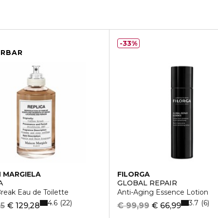
33%
ERBAR
 MARGIELA
FILORGA
A
GLOBAL REPAIR
reak Eau de Toilette
Anti-Aging Essence Lotion
4.6
3.7
22
6
95
€ 129,28
€ 99,99
€ 66,99