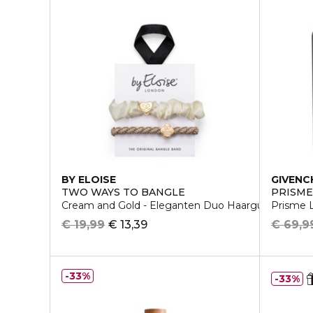
BY ELOISE
GIVENC
TWO WAYS TO BANGLE
PRISME
Cream and Gold - Eleganten Duo Haargummi
Prisme L
€ 19,99
€ 13,39
€ 69,9
33%
33%