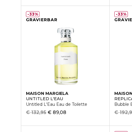
33%
33%
GRAVIERBAR
GRAVI
MAISON MARGIELA
MAISON
UNTITLED L'EAU
REPLIC
Untitled L'Eau Eau de Toilette
Bubble B
€ 132,95
€ 89,08
€ 192,