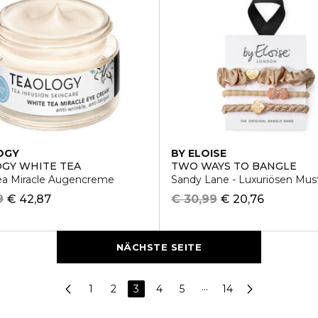
OGY
BY ELOISE
GY WHITE TEA
TWO WAYS TO BANGLE
ea Miracle Augencreme
Sandy Lane - Luxuriösen Mus
9
€ 42,87
€ 30,99
€ 20,76
NÄCHSTE SEITE
1
2
3
4
5
···
14