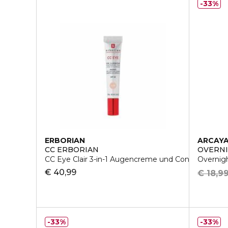
33%
ERBORIAN
ARCAY
CC ERBORIAN
OVERNI
CC Eye Clair 3-in-1 Augencreme und Concealer
Overnig
€ 40,99
€ 18,9
33%
33%