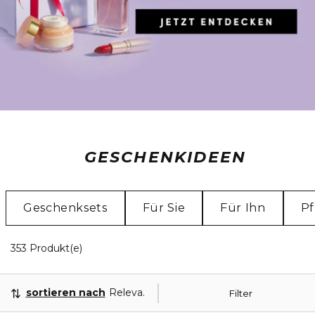
GESCHENKIDEEN
Geschenksets
Für Sie
Für Ihn
Pf
20 Angezeigte Produkte
353 Produkt(e)
sortieren nach
Relevanz
Filter