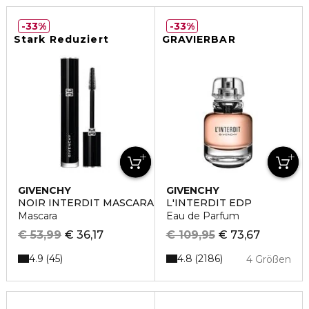
33%
33%
Stark Reduziert
GRAVIERBAR
GIVENCHY
GIVENCHY
NOIR INTERDIT MASCARA
L'INTERDIT EDP
Mascara
Eau de Parfum
€ 53,99
€ 36,17
€ 109,95
€ 73,67
4.9
4.8
45
2186
4 Größen