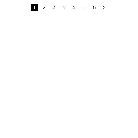
1
2
3
4
5
···
18