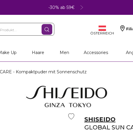
-30% ab 59€
Fil
ÖSTERREICH
Make Up
Haare
Men
Accessories
An
ARE - Kompaktpuder mit Sonnenschutz
SHISEIDO
GLOBAL SUN C