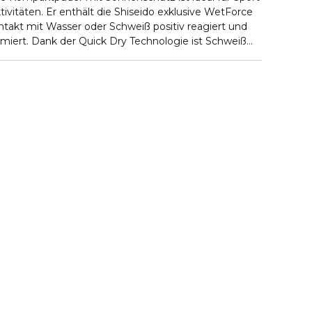
vitäten. Er enthält die Shiseido exklusive WetForce
ntakt mit Wasser oder Schweiß positiv reagiert und
miert. Dank der Quick Dry Technologie ist Schweiß
Aktivitäten kein Problem mehr für ein mattiertes und
ützt die Haut vor UVA/UVB-Strahlen und trägt mit der
V 360™ Technologie dazu bei, die Zeichen von
erung zu mildern. Der Wirkstoffkomplex Profense CL
igungen, die zur Faltenbildung und Pigmentflecken
heiten im Hautton aus und vermindert die
ßerten Poren und Falten – für ein natürlich
sonders wasserresistent. Schweiß- und sebumresistent.
CHT KOMEDOGEN. VON HAUT- UND AUGENÄRTZEN AUF
TESTET.
chende Menge auf und tragen Sie diese auf die
Sie diese auf das ganze Gesicht von der Mitte nach