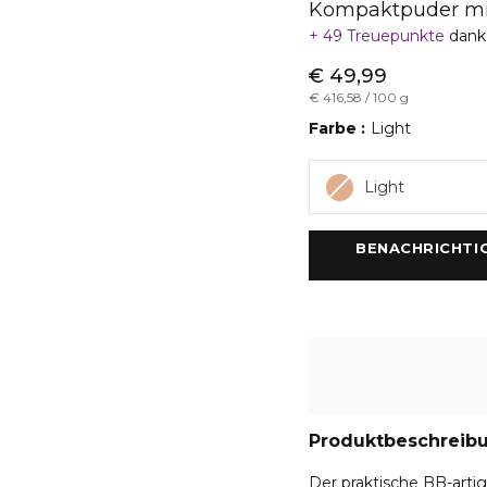
Kompaktpuder mi
49 Treuepunkte
dank
€ 49,99
€ 416,58 / 100 g
Farbe
Light
Light
 BENACHRICHTI
Produktbeschreib
Der praktische BB-arti