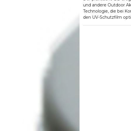
und andere Outdoor Akti
Technologie, die bei Ko
den UV-Schutzfilm opti
selbst bei sportlichen 
frisches Aussehen. Sch
exklusiven SuperVeil-U
lichtbedingter Hautalt
schützt vor Hautschäd
führen. Gleicht Uneben
Sichtbarkeit von vergrö
strahlendes Finish. Be
Färbt nicht ab. NI
VERTRÄGLICHKEIT GE
Nehmen Sie eine ausrei
Wangen auf. Verteilen 
außen.