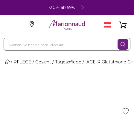
-30% ab 59€
PFLEGE
Gesicht
Tagespflege
AGE-R Glutathione Gl