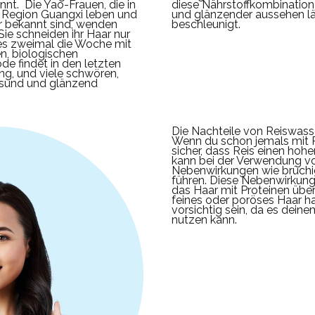
nnt.
Die Yao-Frauen, die in
diese Nährstoffkombination 
n Region Guangxi leben und
und glänzender aussehen l
ar bekannt sind, wenden
beschleunigt.
Sie schneiden ihr Haar nur
es zweimal die Woche mit
, biologischen
de findet in den letzten
g, und viele schwören,
esund und glänzend
Die Nachteile von Reiswasse
Wenn du schon jemals mit R
sicher, dass Reis einen hohe
kann bei der Verwendung v
Nebenwirkungen wie brüch
führen.
Diese Nebenwirkung
das Haar mit Proteinen über
feines oder poröses Haar ha
vorsichtig sein, da es dein
nutzen kann.