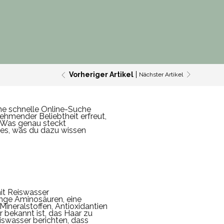
Vorheriger Artikel
Nächster Artikel
ne schnelle Online-Suche
hmender Beliebtheit erfreut,
. Was genau steckt
lles, was du dazu wissen
mit Reiswasser
nge Aminosäuren, eine
Mineralstoffen, Antioxidantien
r bekannt ist, das Haar zu
iswasser berichten, dass