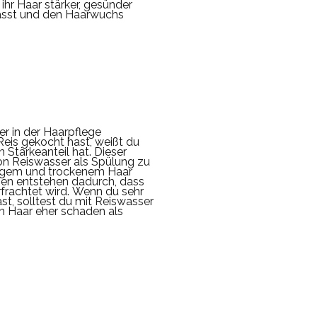
ihr Haar stärker, gesünder
ässt und den Haarwuchs
r in der Haarpflege
eis gekocht hast, weißt du
n Stärkeanteil hat.
Dieser
on Reiswasser als Spülung zu
igem und trockenem Haar
en entstehen dadurch, dass
frachtet wird.
Wenn du sehr
st, solltest du mit Reiswasser
em Haar eher schaden als