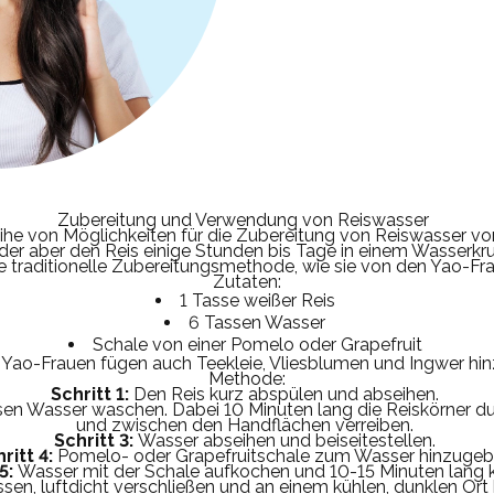
Zubereitung und Verwendung von Reiswasser
ihe von Möglichkeiten für die Zubereitung von Reiswasser vor
er aber den Reis einige Stunden bis Tage in einem Wasserkru
die traditionelle Zubereitungsmethode, wie sie von den Yao-F
Zutaten:
1 Tasse weißer Reis
6 Tassen Wasser
Schale von einer Pomelo oder Grapefruit
 Yao-Frauen fügen auch Teekleie, Vliesblumen und Ingwer hin
Methode:
Schritt 1:
Den Reis kurz abspülen und abseihen.
ssen Wasser waschen.
Dabei 10 Minuten lang die Reiskörner du
und zwischen den Handflächen verreiben.
Schritt 3:
Wasser abseihen und beiseitestellen.
ritt 4:
Pomelo- oder Grapefruitschale zum Wasser hinzugeb
5:
Wasser mit der Schale aufkochen und 10-15 Minuten lang 
sen, luftdicht verschließen und an einem kühlen, dunklen Ort