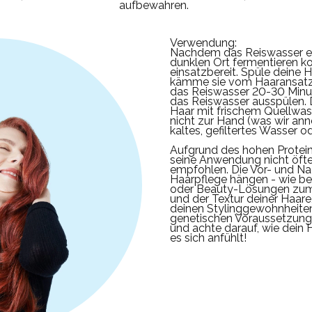
aufbewahren.
Verwendung:
Nachdem das Reiswasser e
dunklen Ort fermentieren kon
einsatzbereit.
Spüle deine H
kämme sie vom Haaransatz b
das Reiswasser 20-30 Minut
das Reiswasser ausspülen.
Haar mit frischem Quellwas
nicht zur Hand (was wir an
kaltes, gefiltertes Wasser o
Aufgrund des hohen Protein
seine Anwendung nicht öft
empfohlen.
Die Vor- und Na
Haarpflege hängen - wie b
oder Beauty-Lösungen zu
und der Textur deiner Haare
deinen Stylinggewohnheite
genetischen Voraussetzunge
und achte darauf, wie dein
es sich anfühlt!