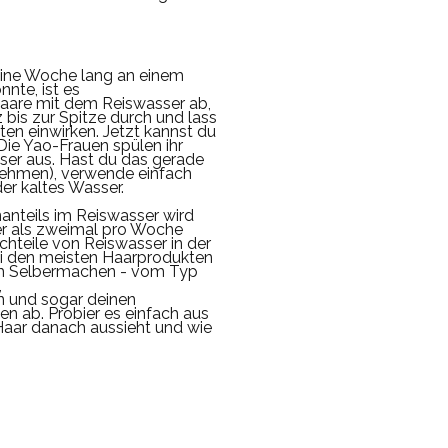
ine Woche lang an einem
nte, ist es
aare mit dem Reiswasser ab,
is zur Spitze durch und lass
en einwirken.
Jetzt kannst du
Die Yao-Frauen spülen ihr
ser aus. Hast du das gerade
nehmen),
verwende einfach
der kaltes Wasser.
anteils im Reiswasser wird
er als zweimal pro Woche
chteile von Reiswasser in der
ei den meisten Haarprodukten
m Selbermachen - vom Typ
,
n und sogar deinen
n ab. Probier es einfach aus
 Haar danach aussieht und wie