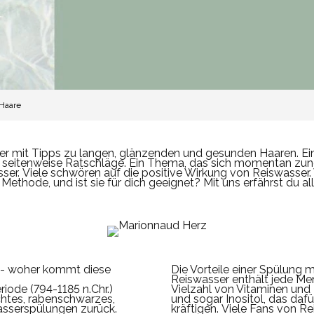
 Haare
ber mit Tipps zu langen, glänzenden und gesunden Haaren.
Ei
d seitenweise Ratschläge. Ein Thema, das sich momentan zune
ser.
Viele schwören auf die positive Wirkung von Reiswasser
e Methode,
und ist sie für dich geeignet?
Mit uns erfährst du a
e - woher kommt diese
Die Vorteile einer Spülung 
Reiswasser enthält jede Me
riode (794-1185 n.Chr.)
Vielzahl von Vitaminen und 
ichtes, rabenschwarzes,
und sogar Inositol, das dafü
sserspülungen zurück.
kräftigen.
Viele Fans von Re