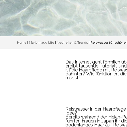
Home
|
Marionnaud Life
|
Neuheiten & Trends
|
Reiswasser für schöne
Das Internet geht förmlich ü
ergibt tausende Tutorials un
ist die Haarpflege mit Reiswas
dahinter?
Wie funktioniert di
musst!
Reiswasser in der Haarpfleg
Idee?
Bereits während der Heian-Pe
führten Frauen in Japan ihr d
bodenlanges Haar auf Reiswa