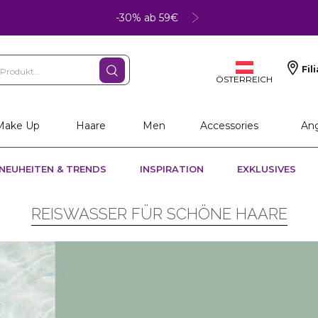
-30% ab 59€
Fil
ÖSTERREICH
Make Up
Haare
Men
Accessories
An
NEUHEITEN & TRENDS
INSPIRATION
EXKLUSIVES
REISWASSER FÜR SCHÖNE HAARE