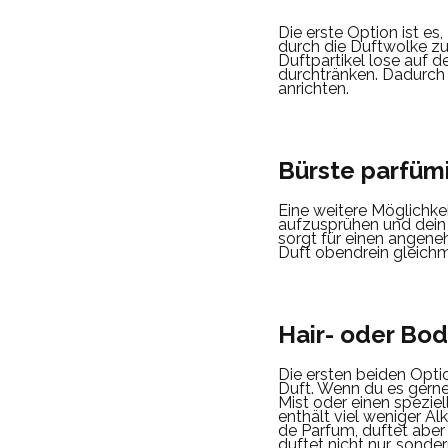
Die erste Option ist es
durch die Duftwolke zu
Duftpartikel lose auf d
durchtränken. Dadurch 
anrichten.
Bürste parfüm
Eine weitere Möglichkei
aufzusprühen und dein
sorgt für einen angene
Duft obendrein gleichm
Hair- oder Bo
Die ersten beiden Opti
Duft. Wenn du es gerne
Mist oder einen speziel
enthält viel weniger Al
de Parfum, duftet aber
duftet nicht nur, sonde