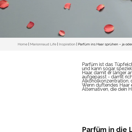
Home
|
Marionnaud Life
|
Inspiration
|
Parfüm ins Haar sprühen – ja ode
Parfüm ist das Tüpfelch
und kann sogar speziel
Haar, damit er länger a
aufgepasst - damit ric
Alkoholkonzentration, 
Wenn duftendes Haar ei
Alternativen, die dein
Parfüm in die 