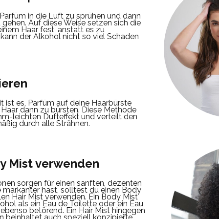
, Parfüm in die Luft zu sprühen und dann
 gehen.
Auf diese Weise setzen sich die
einem Haar fest, anstatt es zu
kann der Alkohol nicht so viel Schaden
ieren
t ist es, Parfüm auf deine Haarbürste
 Haar dann zu bürsten.
Diese Methode
hm-leichten Dufteffekt und verteilt den
äßig durch alle Strähnen.
dy Mist verwenden
onen sorgen für einen sanften, dezenten
 markanter hast, solltest du einen Body
len Hair Mist verwenden.
Ein Body Mist
kohol als ein Eau de Toilette oder ein Eau
 ebenso betörend.
Ein Hair Mist hingegen
rn beinhaltet auch speziell konzipierte