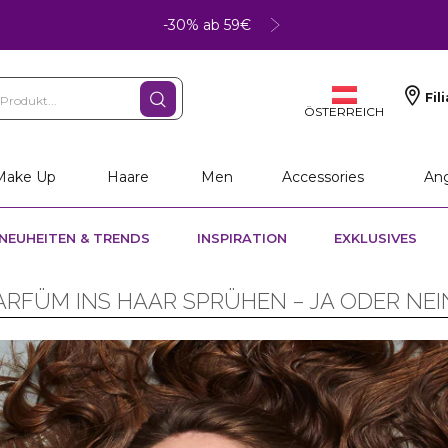
-30% ab 59€
Fil
ÖSTERREICH
Make Up
Haare
Men
Accessories
An
NEUHEITEN & TRENDS
INSPIRATION
EXKLUSIVES
ARFÜM INS HAAR SPRÜHEN – JA ODER NEI