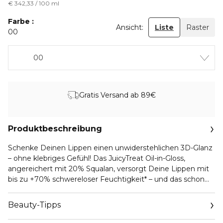
€ 342,33 / 100 ml
Farbe
Ansicht:
Liste
Raster
00
00
Gratis Versand ab 89€
Produktbeschreibung
Schenke Deinen Lippen einen unwiderstehlichen 3D-Glanz
– ohne klebriges Gefühl! Das JuicyTreat Oil-in-Gloss,
angereichert mit 20% Squalan, versorgt Deine Lippen mit
bis zu +70% schwereloser Feuchtigkeit* – und das schon
nach der ersten Anwendung. Der einzigartige Applikator
umschmeichelt deine Lippen perfekt und dosiert die ideale
Beauty-Tipps
Menge mit nur einem Auftrag. Aber Achtung: Suchtgefahr!
Sobald Du den Juicy Treat einmal ausprobiert hast, willst Du