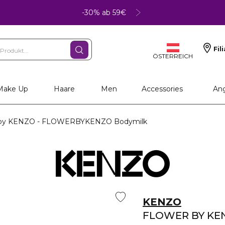
-30% ab 59€
Fil
ÖSTERREICH
Make Up
Haare
Men
Accessories
An
y KENZO - FLOWERBYKENZO Bodymilk
KENZO
FLOWER BY KE