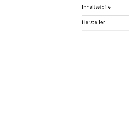
Inhaltsstoffe
Hersteller
Email
https://www.kenzoparf