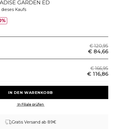
RADISE GARDEN ED
 dieses Kaufs
0%
€ 120,95
€ 84,66
€ 166,95
€ 116,86
 IN DEN WARENKORB 
 In Filiale prüfen 
Gratis Versand ab 89€