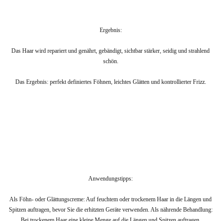
Ergebnis:
Das Haar wird repariert und genährt, gebändigt, sichtbar stärker, seidig und strahlend
schön.
Das Ergebnis: perfekt definiertes Föhnen, leichtes Glätten und kontrollierter Frizz.
Anwendungstipps:
Als Föhn- oder Glättungscreme: Auf feuchtem oder trockenem Haar in die Längen und
Spitzen auftragen, bevor Sie die erhitzten Geräte verwenden. Als nährende Behandlung:
Bei trockenem Haar eine kleine Menge auf die Längen und Spitzen auftragen.