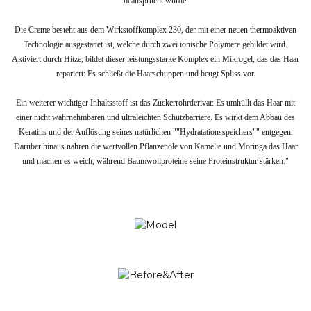
beansprucht wurde.
Die Creme besteht aus dem Wirkstoffkomplex 230, der mit einer neuen thermoaktiven
Technologie ausgestattet ist, welche durch zwei ionische Polymere gebildet wird.
Aktiviert durch Hitze, bildet dieser leistungsstarke Komplex ein Mikrogel, das das Haar
repariert: Es schließt die Haarschuppen und beugt Spliss vor.
Ein weiterer wichtiger Inhaltsstoff ist das Zuckerrohrderivat: Es umhüllt das Haar mit
einer nicht wahrnehmbaren und ultraleichten Schutzbarriere. Es wirkt dem Abbau des
Keratins und der Auflösung seines natürlichen ""Hydratationsspeichers"" entgegen.
Darüber hinaus nähren die wertvollen Pflanzenöle von Kamelie und Moringa das Haar
und machen es weich, während Baumwollproteine seine Proteinstruktur stärken."