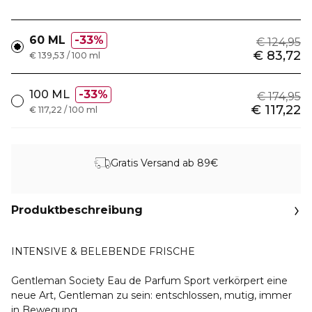
60 ML
33%
€ 124,95
€ 83,72
€ 139,53 / 100 ml
100 ML
33%
€ 174,95
€ 117,22
€ 117,22 / 100 ml
Gratis Versand ab 89€
Produktbeschreibung
INTENSIVE & BELEBENDE FRISCHE
Gentleman Society Eau de Parfum Sport verkörpert eine
neue Art, Gentleman zu sein: entschlossen, mutig, immer
in Bewegung.