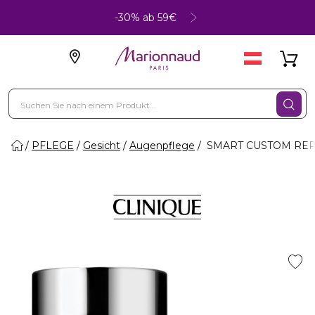
-30% ab 59€
PFLEGE
Gesicht
Augenpflege
SMART CUSTOM REPA