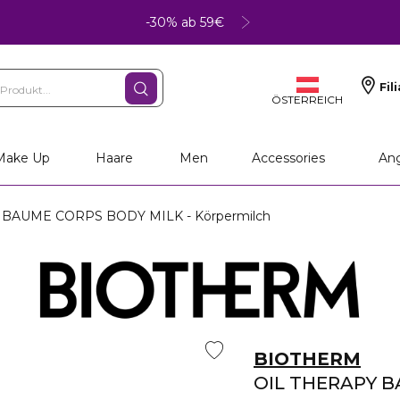
-30% ab 59€
Fil
ÖSTERREICH
Make Up
Haare
Men
Accessories
An
BAUME CORPS BODY MILK - Körpermilch
BIOTHERM
OIL THERAPY B