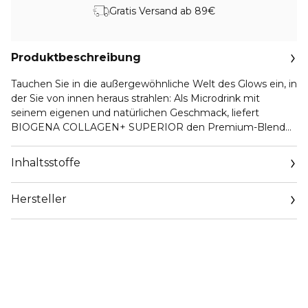
Gratis Versand ab 89€
Produktbeschreibung
Tauchen Sie in die außergewöhnliche Welt des Glows ein, in
der Sie von innen heraus strahlen: Als Microdrink mit
seinem eigenen und natürlichen Geschmack, liefert
BIOGENA COLLAGEN+ SUPERIOR den Premium-Blend
mit dem „+“, dem gewissen Extra in Form von mit
wissenschaftlicher Expertise sorgfältig ausgewählten
Inhaltsstoffe
Inhaltsstoffen
Hersteller
Email
J.Hoffmann@biogena.com