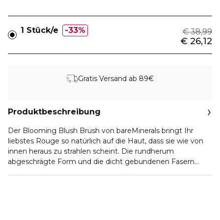
1 Stück/e
33%
€ 38,99
€ 26,12
Gratis Versand ab 89€
Produktbeschreibung
Der Blooming Blush Brush von bareMinerals bringt Ihr
liebstes Rouge so natürlich auf die Haut, dass sie wie von
innen heraus zu strahlen scheint. Die rundherum
abgeschrägte Form und die dicht gebundenen Fasern
versprechen einen mühelosen Auftrag des gewünschten
Produkts und eine optimale Farbabgabe. Die
Wangenknochen lassen sich mit diesem Tool hervorragend
modellieren, dessen kuppelförmige Spitze die Ränder
superweich ausblendet.