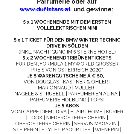
Parfümerie oder auf
www.duftstars.at
und gewinne:
5 x 1 WOCHENENDE MIT DEM ERSTEN
VOLLELEKTRISCHEN MINI
5 x 1 TICKET FÜR DEN BMW WINTER TECHNIC
DRIVE IN SÖLDEN
(INKL. NÄCHTIGUNG IM 5 STERNE HOTEL)
5 x 2 WOCHENENDTRIBÜNENTICKETS
FÜR DEN „FORMULA 1 MYWORLD GROSSER
PREIS VON ÖSTERREICH 2020“
JE 5 WARENGUTSCHEINE Á € 50,–
VON DOUGLAS | KASTNER & ÖHLER |
MARIONNAUD | MÜLLER |
NÄGELE & STRUBELL | PARFUMERIEN ALINA |
PARFÜMERIE HÖLBLING | TOPSI
JE 5 ABOS
VON CARPE DIEM | DIVA | FLAIR | HOME | KURIER
| LOOK | NIEDERÖSTERREICHERIN |
OBERÖSTERREICHERIN | SERVUS MAGAZIN |
STEIRERIN | STYLE UP YOUR LIFE! | WIENERIN |