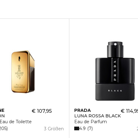
NE
PRADA
€ 107,95
€ 114,9
ON
LUNA ROSSA BLACK
 Eau de Toilette
Eau de Parfum
4.9
205
7
3 Größen