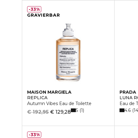
33%
GRAVIERBAR
MAISON MARGIELA
PRADA
REPLICA
LUNA R
Autumn Vibes Eau de Toilette
Eau de T
5
4.6
1
1
€ 192,95
€ 129,28
33%