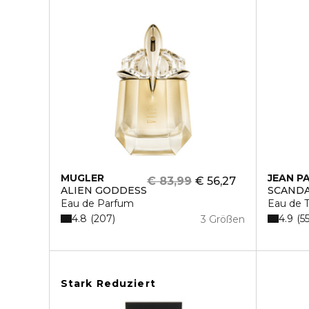
MUGLER
JEAN P
€ 83,99
€ 56,27
ALIEN GODDESS
SCANDA
Eau de Parfum
Eau de T
4.8
4.9
207
5
3 Größen
Stark Reduziert