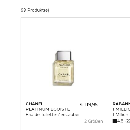
19 Angezeigte Produkte
99 Produkt(e)
CHANEL
RABAN
€ 119,95
PLATINUM EGOISTE
1 MILLI
Eau de Toilette-Zerstäuber
1 Million
4.8
2
2 Größen