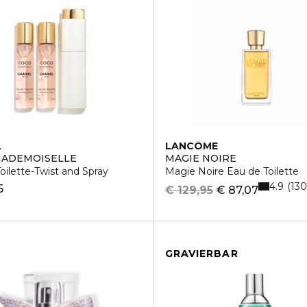
L
LANCÔME
MADEMOISELLE
MAGIE NOIRE
oilette-Twist and Spray
Magie Noire Eau de Toilette
4.9
130
5
€ 129,95
€ 87,07
GRAVIERBAR