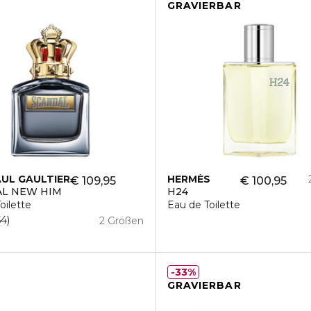
GRAVIERBAR
AUL GAULTIER
HERMÈS
€ 109,95
€ 100,95
L NEW HIM
H24
oilette
Eau de Toilette
54
2 Größen
33%
GRAVIERBAR