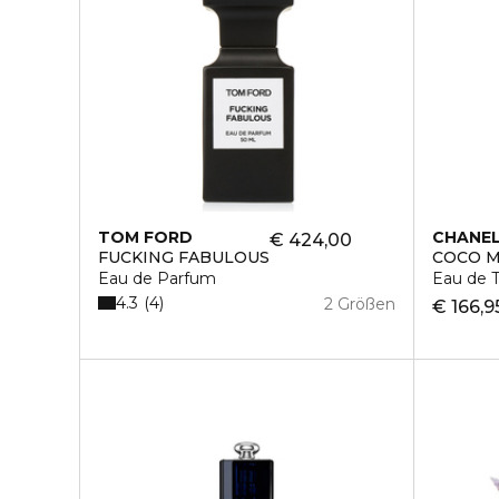
TOM FORD
CHANE
€ 424,00
FUCKING FABULOUS
COCO 
Eau de Parfum
Eau de T
4.3
4
2 Größen
€ 166,9