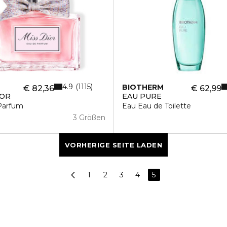
4.9
1115
BIOTHERM
€ 82,36
€ 62,99
IOR
EAU PURE
Parfum
Eau Eau de Toilette
3 Größen
VORHERIGE SEITE LADEN
1
2
3
4
5