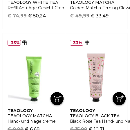
TEAOLOGY WHITE TEA
TEAOLOGY MATCHA
Refill Anti-Age Gesicht Creme
Golden Matcha Firming Glow
€ 74,99
€ 50,24
€ 49,99
€ 33,49
33%
33%
TEAOLOGY
TEAOLOGY
TEAOLOGY MATCHA
TEAOLOGY BLACK TEA
Hand- und Nagelcreme
Black Rose Tea Hand- und N
€ 9,99
€ 6,69
€ 15,99
€ 10,71