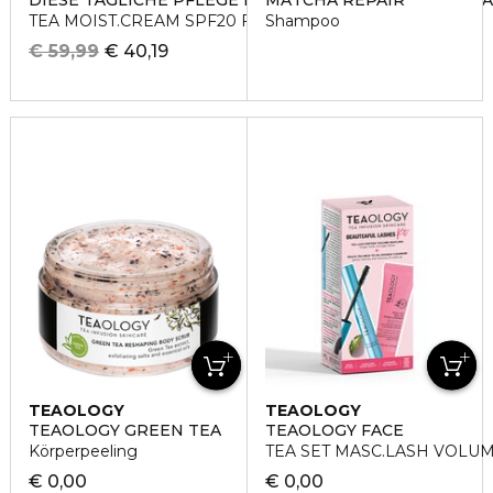
DIESE TÄGLICHE PFLEGE MIT ANTIOXIDATIVEM SCHW
MATCHA REPAIR
TEA MOIST.CREAM SPF20 FACE
Shampoo
€ 59,99
€ 40,19
TEAOLOGY
TEAOLOGY
TEAOLOGY GREEN TEA
TEAOLOGY FACE
Körperpeeling
TEA SET MASC.LASH VOLU
€ 0,00
€ 0,00