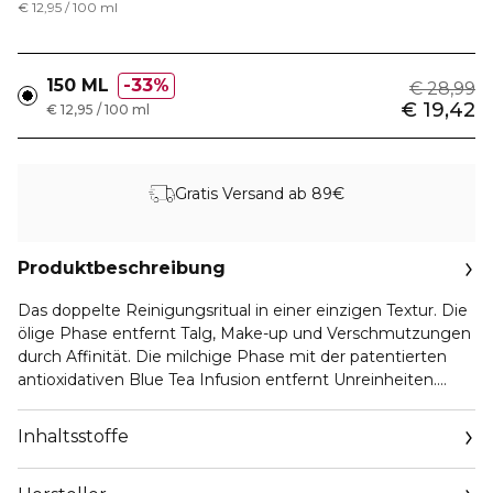
€ 12,95 / 100 ml
150 ML
33%
€ 28,99
€ 19,42
€ 12,95 / 100 ml
Gratis Versand ab 89€
Produktbeschreibung
Das doppelte Reinigungsritual in einer einzigen Textur. Die
ölige Phase entfernt Talg, Make-up und Verschmutzungen
durch Affinität. Die milchige Phase mit der patentierten
antioxidativen Blue Tea Infusion entfernt Unreinheiten.
Niacinamid und Präbiotika schützen das Mikrobiom der
Haut. Ideal für alle Hauttypen
Inhaltsstoffe