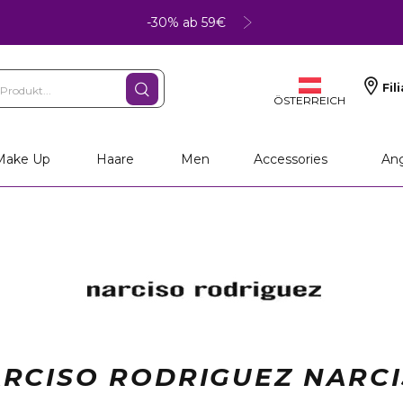
-30% ab 59€
Fil
ÖSTERREICH
Make Up
Haare
Men
Accessories
An
RCISO RODRIGUEZ NARC