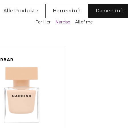
Alle Produkte
Herrenduft
Damenduft
For Her
Narciso
All of me
ERBAR