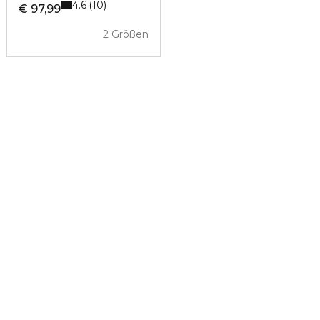
4.6
10
€ 97,99
2 Größen