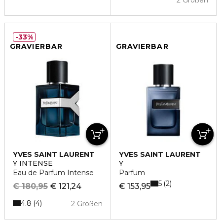
2 Größen
33%
GRAVIERBAR
GRAVIERBAR
YVES SAINT LAURENT
YVES SAINT LAURENT
Y INTENSE
Y
Eau de Parfum Intense
Parfum
5
2
€ 180,95
€ 121,24
€ 153,95
4.8
4
2 Größen