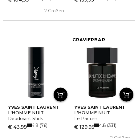
2 Größen
GRAVIERBAR
YVES SAINT LAURENT
YVES SAINT LAURENT
L'HOMME NUIT
L'HOMME NUIT
Deodorant Stick
Le Parfum
4.8
4.8
76
331
€ 43,99
€ 129,95