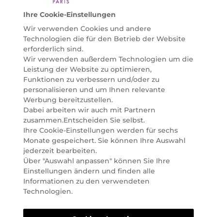
Online Beauty Beratungen und bestellen Sie ganz
Ihre Cookie-Einstellungen
einfach alles für Ihre Beauty Routine direkt nach
Wir verwenden Cookies und andere
Hause oder in Ihre Wunsch-Parfümerie liefern.
Technologien die für den Betrieb der Website
BERATUNG & EXPERTISE
erforderlich sind.
Marionnaud wurde im Jahr 1984 in Paris gegründet
Wir verwenden außerdem Technologien um die
und ist seit 2001 in Österreich vertreten. Mit rund 80
Leistung der Website zu optimieren,
Parfümerien und unserem Online Shop sind wir
Funktionen zu verbessern und/oder zu
Marktführer im selektiven Beautyhandel in
personalisieren und um Ihnen relevante
Österreich. Seit 2023 liefern wir auch nach
Werbung bereitzustellen.
Deutschland. Durch abwechselnde Aktionen und
Dabei arbeiten wir auch mit Partnern
attraktive Angebote zu allen Anlässen finden Sie bei
zusammen.Entscheiden Sie selbst.
Marionnaud alles, was Beauty Herzen höherschlagen
Ihre Cookie-Einstellungen werden für sechs
lässt. Wir glauben fest daran, dass Freude auf viele
Monate gespeichert. Sie können Ihre Auswahl
Arten geschaffen werden kann. Vom beruhigenden
jederzeit bearbeiten.
und pflegenden Gefühl Ihrer Lieblingsaugencreme
Über "Auswahl anpassen" können Sie Ihre
bis zur positiven Verpflichtung zu nachhaltigen
Einstellungen ändern und finden alle
Rohstoffen. Darum suchen wir jeden Tag nach
Informationen zu den verwendeten
Wegen, um Ihnen das tägliche Wohlfühlen zu
Technologien.
erleichtern, Sie zu inspirieren und Sie so gut wir es
können online und offline zu beraten und bei Ihren