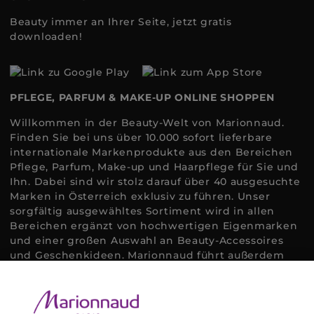
Beauty immer an Ihrer Seite, jetzt gratis
downloaden!
PFLEGE, PARFUM & MAKE-UP ONLINE SHOPPEN
Willkommen in der Beauty-Welt von Marionnaud.
Finden Sie bei uns über 10.000 sofort lieferbare
internationale Markenprodukte aus den Bereichen
Pflege, Parfum, Make-up und Haarpflege für Sie und
Ihn. Dabei sind wir stolz darauf über 40 ausgesuchte
Marken in Österreich exklusiv zu führen. Unser
sorgfältig ausgewähltes Sortiment wird in allen
Bereichen ergänzt von hochwertigen Eigenmarken
und einer großen Auswahl an Beauty-Accessoires
und Geschenkideen. Marionnaud führt außerdem
ausgewählte Naturkosmetik und ökologisch
zertifizierte Pflegeprodukte, um bei allen Beauty
Bedürfnissen individuell mit der perfekten Lösung
helfen zu können. Entdecken Sie auch unsere