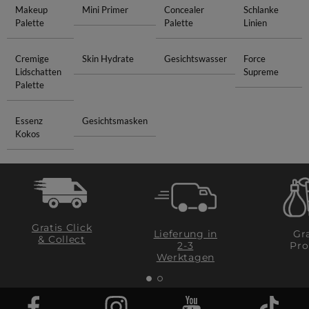
Makeup
Mini Primer
Concealer
Schlanke
Palette
Palette
Linien
Cremige
Skin Hydrate
Gesichtswasser
Force
Lidschatten
Supreme
Palette
Essenz
Gesichtsmasken
Kokos
Gratis Click
Lieferung in
Gra
& Collect
2-3
Pro
Werktagen