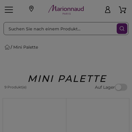
sortieren nach
Filter
Mini Palette
sönliche Geschenke
s
Angebote
Treueprogramm
Outlet
MINI PALETTE
Auf Lager
9 Produkt(e)