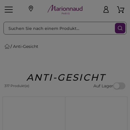
sortieren nach
Filter
Anti-Gesicht
sönliche Geschenke
s
Angebote
Treueprogramm
Outlet
ANTI-GESICHT
Auf Lager
317 Produkt(e)