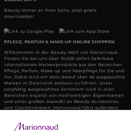
Beauty immer an Ihrer Seite, jetzt gratis
downloaden!
PFLEGE, PARFUM & MAKE-UP ONLINE SHOPPEN
Willkommen in der Beauty-Welt von Marionnaud.
Finden Sie bei uns über 10.000 sofort lieferbare
internationale Markenprodukte aus den Bereichen
Pflege, Parfum, Make-up und Haarpflege für Sie und
Ihn. Dabei sind wir stolz darauf über 40 ausgesuchte
Marken in Österreich exklusiv zu führen. Unser
sorgfältig ausgewähltes Sortiment wird in allen
Bereichen ergänzt von hochwertigen Eigenmarken
und einer großen Auswahl an Beauty-Accessoires
und Geschenkideen. Marionnaud führt außerdem
ausgewählte Naturkosmetik und ökologisch
zertifizierte Pflegeprodukte, um bei allen Beauty
Bedürfnissen individuell mit der perfekten Lösung