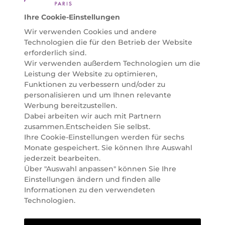
helfen zu können. Entdecken Sie auch unsere
Online Beauty Beratungen und bestellen Sie ganz
Ihre Cookie-Einstellungen
einfach alles für Ihre Beauty Routine direkt nach
Wir verwenden Cookies und andere
Hause oder in Ihre Wunsch-Parfümerie liefern.
Technologien die für den Betrieb der Website
BERATUNG & EXPERTISE
erforderlich sind.
Marionnaud wurde im Jahr 1984 in Paris gegründet
Wir verwenden außerdem Technologien um die
und ist seit 2001 in Österreich vertreten. Mit rund 80
Leistung der Website zu optimieren,
Parfümerien und unserem Online Shop sind wir
Funktionen zu verbessern und/oder zu
Marktführer im selektiven Beautyhandel in
personalisieren und um Ihnen relevante
Österreich. Seit 2023 liefern wir auch nach
Werbung bereitzustellen.
Deutschland. Durch abwechselnde Aktionen und
Dabei arbeiten wir auch mit Partnern
attraktive Angebote zu allen Anlässen finden Sie bei
zusammen.Entscheiden Sie selbst.
Marionnaud alles, was Beauty Herzen höherschlagen
Ihre Cookie-Einstellungen werden für sechs
lässt. Wir glauben fest daran, dass Freude auf viele
Monate gespeichert. Sie können Ihre Auswahl
Arten geschaffen werden kann. Vom beruhigenden
jederzeit bearbeiten.
und pflegenden Gefühl Ihrer Lieblingsaugencreme
Über "Auswahl anpassen" können Sie Ihre
bis zur positiven Verpflichtung zu nachhaltigen
Einstellungen ändern und finden alle
Rohstoffen. Darum suchen wir jeden Tag nach
Informationen zu den verwendeten
Wegen, um Ihnen das tägliche Wohlfühlen zu
Technologien.
erleichtern, Sie zu inspirieren und Sie so gut wir es
können online und offline zu beraten und bei Ihren