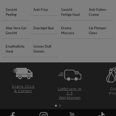
Gesicht
Anti-Frizz
Gesicht
Anti-Falten-
Peeling
Fettige Haut
Creme
Aloe Vera Gel
Duschgel Bad
Drama
Lip Plumper
Gesicht
Mascara
Gloss
Empfindliche
Grüner Duft
Haut
Damen
Gratis Click
Lieferung in
Gra
& Collect
2-3
Pro
Werktagen